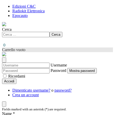
Edizioni C&C
Radiokit Elettronica
Epocauto
Cerca
Cerca
0
Carrello vuoto
Username
Password
Mostra password
Ricordami
Accedi
Dimenticato username?
o
password?
Crea un account
Fields marked with an asterisk (*) are required.
Name *