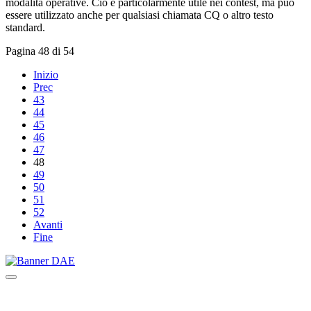
modalità operative. Ciò è particolarmente utile nei contest, ma può
essere utilizzato anche per qualsiasi chiamata CQ o altro testo
standard.
Pagina 48 di 54
Inizio
Prec
43
44
45
46
47
48
49
50
51
52
Avanti
Fine