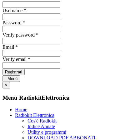
Username *
Password *
Verify password *
Email *
Verify email *
Registrati
Menù
×
Menu RadiokitElettronica
Home
Radiokit Elettronica
Cos'è Radiokit
Indice Annate
Utility e programmi
DOWNLOAD PDF ABBONATI