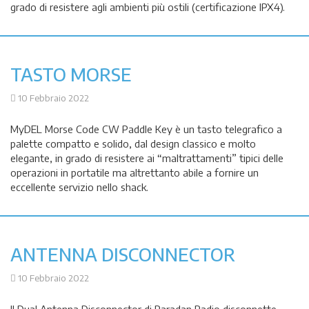
grado di resistere agli ambienti più ostili (certificazione IPX4).
TASTO MORSE
10 Febbraio 2022
MyDEL Morse Code CW Paddle Key è un tasto telegrafico a
palette compatto e solido, dal design classico e molto
elegante, in grado di resistere ai “maltrattamenti” tipici delle
operazioni in portatile ma altrettanto abile a fornire un
eccellente servizio nello shack.
ANTENNA DISCONNECTOR
10 Febbraio 2022
Il Dual Antenna Disconnector di Paradan Radio disconnette