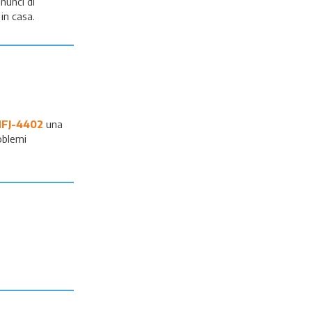
nunci di
in casa.
FJ-4402
una
oblemi