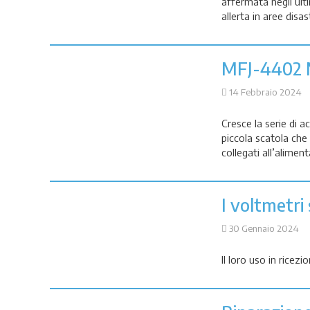
affermata negli ult
allerta in aree disa
MFJ-4402
14 Febbraio 2024
Cresce la serie di ac
piccola scatola che
collegati all’alimen
I voltmetri 
30 Gennaio 2024
Il loro uso in ricezi