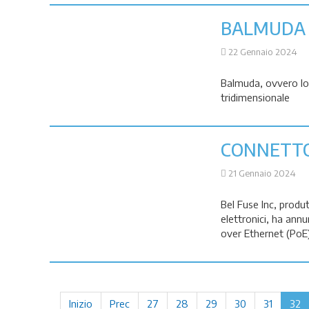
BALMUDA
22 Gennaio 2024
Balmuda, ovvero lo 
tridimensionale
CONNETTO
21 Gennaio 2024
Bel Fuse Inc, produ
elettronici, ha ann
over Ethernet (PoE
Inizio
Prec
27
28
29
30
31
32