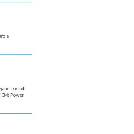
aro e
ano i circuiti
 (ICM) Power