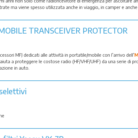
imi anni non solo come radioricevitore di emergenza per ascoltare an
strate ma viene spesso utilizzata anche in viaggio, in camper e anche 
 MOBILE TRANSCEIVER PROTECTOR
cessori MFJ dedicati alle attività in portatile/mobile con l’arrivo dell’
M
 aiuta a proteggere le costose radio (HF/VHF/UHF) da una serie di pr
tazione in auto.
selettivi
one