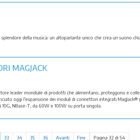
splendore della musica: un altoparlante unico che crea un suono chi
RI MAGJACK
ttore leader mondiale di prodotti che alimentano, proteggono e colleg
unciato oggi l’espansione dei moduli di connettori integrati MagJack®
) 10G, NBase-T, da 60W e 100W su porta singola.
33
34
35
36
Avanti
Fine
Pagina 32 di 54