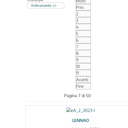
Inizio
Ordinamento +/-
Prec
2
3
4
5
6
7
8
9
10
11
Avanti
Fine
Pagina 7 di 50
GENNAIO