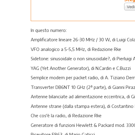
Vedi
In questo numero:
Amplificatore lineare 26-30 MHz / 30 W, di Luigi Col
VFO analogico a 5-5,5 MHz, di Redazione Rke
Sidetone: sinusoidale o non sinusoidale?, di Pierluigi 
YAG (Yet Another Generator), di N.Cardin e C.Buzzi
Semplice modem per packet radio, di A. Tiziano Dem
Transverter DB6NT 10 GHz (2ª parte), di Gianni Piraz
Antenne bilanciate ad alimentazione eccentrica, di Gi
Antenne strane (dalla stampa estera), di Costantino 
Che cos'è la radio, di Redazione Rke
Generatore di funzioni Hewlett & Packard mod. 3300
Ricevitore E863, di Mario Gaticci