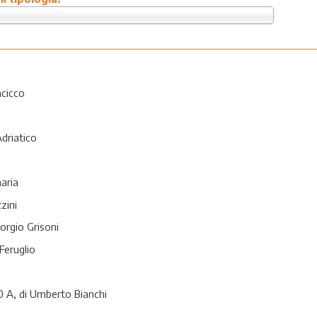
acicco
Adriatico
aria
zini
orgio Grisoni
Feruglio
 A, di Umberto Bianchi