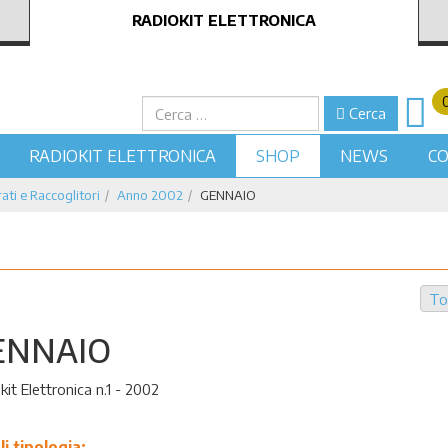
RADIOKIT ELETTRONICA
Cerca
Cerca
RADIOKIT ELETTRONICA
SHOP
NEWS
CO
ati e Raccoglitori
Anno 2002
GENNAIO
To
ENNAIO
kit Elettronica n.1 - 2002
li tipologia: