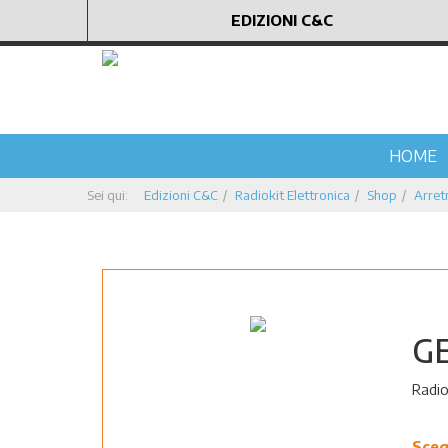
EDIZIONI C&C
HOME
Sei qui:
Edizioni C&C
Radiokit Elettronica
Shop
Arretr
G
Radio
Sceg