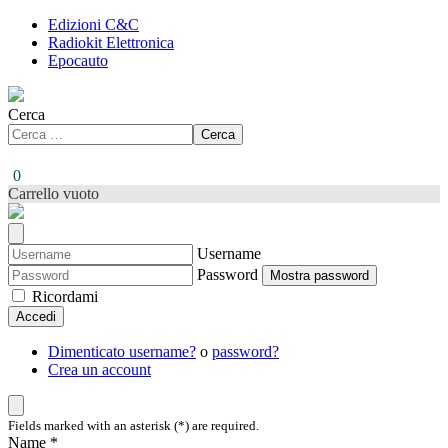
Edizioni C&C
Radiokit Elettronica
Epocauto
Cerca
Cerca
0
Carrello vuoto
Username
Password
Mostra password
Ricordami
Accedi
Dimenticato username?
o
password?
Crea un account
Fields marked with an asterisk (*) are required.
Name *