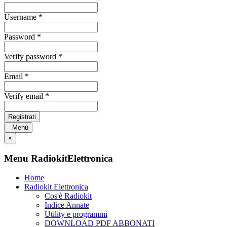
Username *
Password *
Verify password *
Email *
Verify email *
Registrati
Menù
×
Menu RadiokitElettronica
Home
Radiokit Elettronica
Cos'è Radiokit
Indice Annate
Utility e programmi
DOWNLOAD PDF ABBONATI