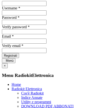
Username *
Password *
Verify password *
Email *
Verify email *
Registrati
Menù
×
Menu RadiokitElettronica
Home
Radiokit Elettronica
Cos'è Radiokit
Indice Annate
Utility e programmi
DOWNLOAD PDF ABBONATI