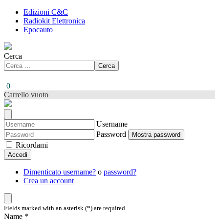
Edizioni C&C
Radiokit Elettronica
Epocauto
Cerca
Cerca
0
Carrello vuoto
Username
Password
Mostra password
Ricordami
Accedi
Dimenticato username?
o
password?
Crea un account
Fields marked with an asterisk (*) are required.
Name *