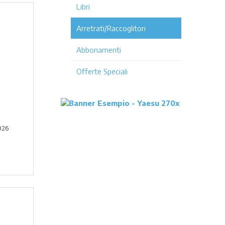
Libri
Arretrati/Raccoglitori
Abbonamenti
Offerte Speciali
026