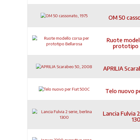
OM 50 casso
Ruote modell
prototipo 
APRILIA Scara
Telo nuovo p
Lancia Fulvia 2
13