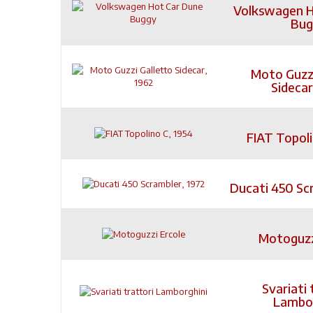
Volkswagen H
Bug
Moto Guzzi
Sidecar
FIAT Topoli
Ducati 450 Sc
Motoguzz
Svariati 
Lambor