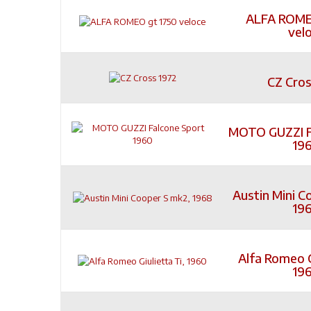
ALFA ROME
vel
CZ Cros
MOTO GUZZI F
19
Austin Mini C
19
Alfa Romeo G
19