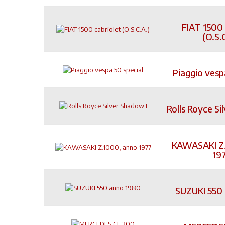
FIAT 1500 
(O.S.
Piaggio vesp
Rolls Royce Si
KAWASAKI Z.
19
SUZUKI 550