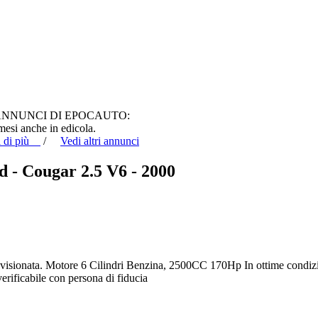
ANNUNCI DI EPOCAUTO:
i mesi anche in edicola.
i di più
/
Vedi altri annunci
d - Cougar 2.5 V6 - 2000
, revisionata. Motore 6 Cilindri Benzina, 2500CC 170Hp In ottime condi
rificabile con persona di fiducia