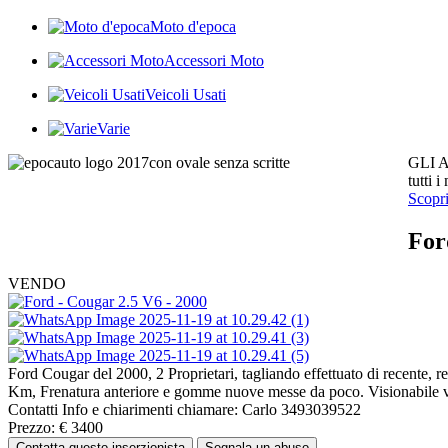
Moto d'epoca
Accessori Moto
Veicoli Usati
Varie
GLI 
tutti 
Scopr
For
VENDO
Ford Cougar del 2000, 2 Proprietari, tagliando effettuato di recente
Km, Frenatura anteriore e gomme nuove messe da poco. Visionabile ve
Contatti
Info e chiarimenti chiamare: Carlo 3493039522
Prezzo:
€
3400
Contatta questo inserzionista
Segnala un abuso