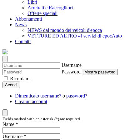
Libri
Arretrati e Raccoglitori
Offerte speciali
Abbonamenti
News
NEWS dal mondo dei veicoli d'epoca
VETTURE ED ALTRO - i servizi di epocAuto
Contatti
Username
Password
Mostra password
Ricordami
Accedi
Dimenticato username?
o
password?
Crea un account
Fields marked with an asterisk (*) are required.
Name *
Username *