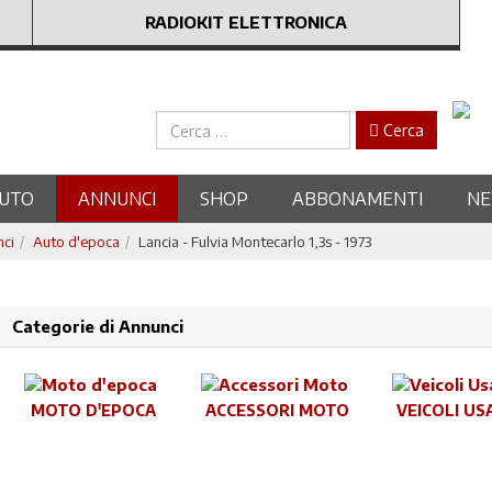
RADIOKIT ELETTRONICA
Cerca
Cerca
UTO
ANNUNCI
SHOP
ABBONAMENTI
N
nci
Auto d'epoca
Lancia - Fulvia Montecarlo 1,3s - 1973
Categorie di Annunci
MOTO D'EPOCA
ACCESSORI MOTO
VEICOLI US