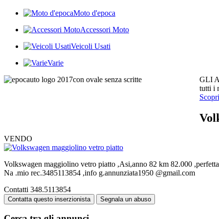
Moto d'epoca
Accessori Moto
Veicoli Usati
Varie
GLI 
tutti 
Scopr
Vol
VENDO
Volkswagen maggiolino vetro piatto ,Asi,anno 82 km 82.000 ,perfetta
Na .mio rec.3485113854 ,info g.annunziata1950 @gmail.com
Contatti
348.5113854
Contatta questo inserzionista
Segnala un abuso
Cerca tra gli annunci