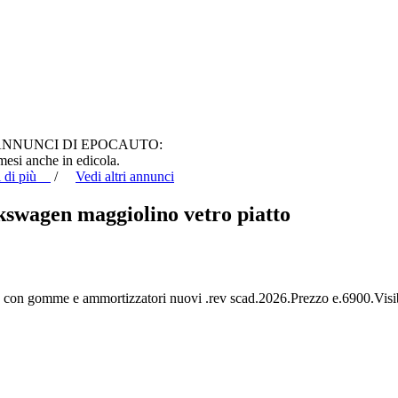
ANNUNCI DI EPOCAUTO:
i mesi anche in edicola.
i di più
/
Vedi altri annunci
kswagen maggiolino vetro piatto
 con gomme e ammortizzatori nuovi .rev scad.2026.Prezzo e.6900.Visib