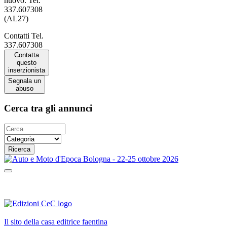
nuovo. Tel.
337.607308
(AL27)
Contatti
Tel.
337.607308
Contatta
questo
inserzionista
Segnala un
abuso
Cerca tra gli annunci
Ricerca
Il sito della casa editrice faentina