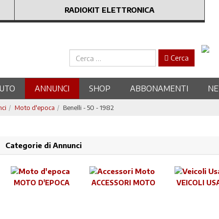
RADIOKIT ELETTRONICA
Cerca
Cerca
UTO
ANNUNCI
SHOP
ABBONAMENTI
N
nci
Moto d'epoca
Benelli - 50 - 1982
Categorie di Annunci
MOTO D'EPOCA
ACCESSORI MOTO
VEICOLI US