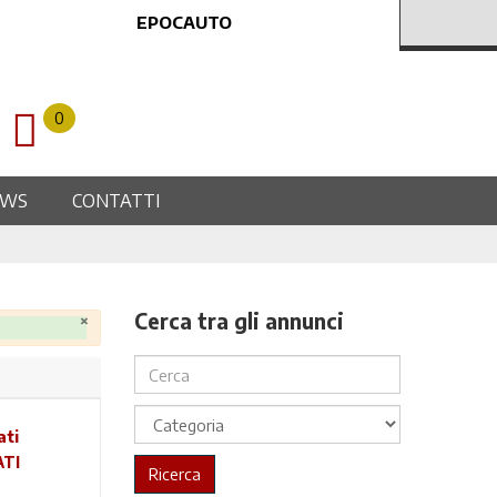
EPOCAUTO
0
EWS
CONTATTI
Cerca tra gli annunci
×
ATI
Ricerca