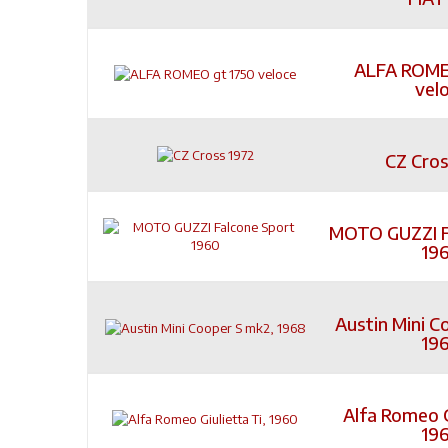
ALFA ROME
vel
CZ Cros
MOTO GUZZI F
19
Austin Mini C
19
Alfa Romeo G
19