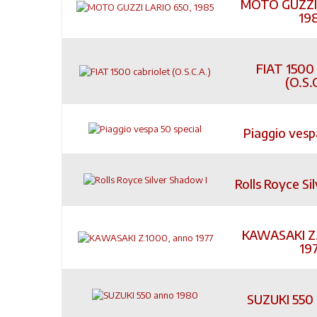
MOTO GUZZI 
19
FIAT 1500 
(O.S.
Piaggio vesp
Rolls Royce Si
KAWASAKI Z.
19
SUZUKI 550