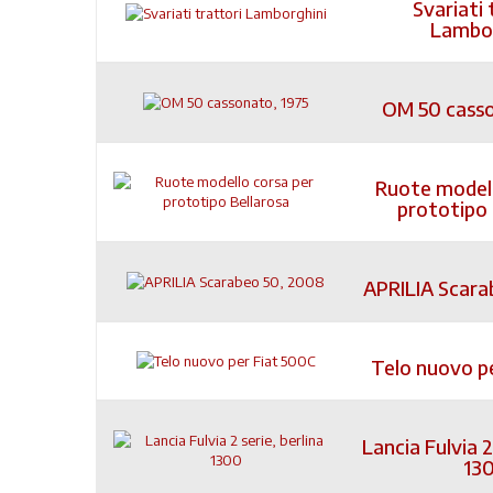
Svariati 
Lambor
OM 50 casso
Ruote modell
prototipo 
APRILIA Scara
Telo nuovo p
Lancia Fulvia 2
13