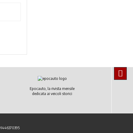
Epocauto, la rivista mensile
dedicata ai veicoli storici
 01446370395