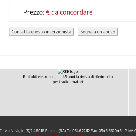
Prezzo:
€
da concordare
Contatta questo inserzionista
Segnala un abuso
Radiokit elettronica, da 45 anni la rivista di riferimento
per i radioamatori
C - via Naviglio, 37/2 48018 Faenza (RA) Tel 0546 22112 Fax: 0546 662046 - P.IVA
Privacy Policy
-
Cookie Policy
-
Credits