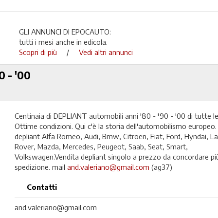
GLI ANNUNCI DI EPOCAUTO:
tutti i mesi anche in edicola.
Scopri di più
/
Vedi altri annunci
0 - '00
Centinaia di DEPLIANT automobili anni '80 - '90 - '00 di tutte l
Ottime condizioni. Qui c'è la storia dell'automobilismo europeo
depliant Alfa Romeo, Audi, Bmw, Citroen, Fiat, Ford, Hyndai, La
Rover, Mazda, Mercedes, Peugeot, Saab, Seat, Smart,
Volkswagen.Vendita depliant singolo a prezzo da concordare più
spedizione. mail
and.valeriano@gmail.com
(ag37)
Contatti
and.valeriano@gmail.com