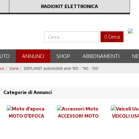
RADIOKIT ELETTRONICA
Cerca
Cerca
UTO
ANNUNCI
SHOP
ABBONAMENTI
N
nci
Varie
DEPLIANT automobili anni '80 - '90 - '00
Categorie di Annunci
MOTO D'EPOCA
ACCESSORI MOTO
VEICOLI US