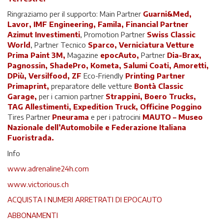
Ringraziamo per il supporto: Main Partner
Guarni&Med,
Lavor, IMF Engineering, Famila, Financial Partner
Azimut Investimenti
, Promotion Partner
Swiss Classic
World
, Partner Tecnico
Sparco, Verniciatura Vetture
Prima Paint 3M,
Magazine
epocAuto,
Partner
Dia-Brax,
Pagnossin, ShadePro, Kometa, Salumi Coati, Amoretti,
DPiù, Versilfood, ZF
Eco-Friendly
Printing Partner
Primaprint,
preparatore delle vetture
Bontà Classic
Garage,
per i camion partner
Strappini, Boero Trucks,
TAG Allestimenti, Expedition Truck, Officine Poggino
Tires Partner
Pneurama
e per i patrocini
MAUTO – Museo
Nazionale dell’Automobile e Federazione Italiana
Fuoristrada.
Info
www.adrenaline24h.com
www.victorious.ch
ACQUISTA I NUMERI ARRETRATI DI EPOCAUTO
ABBONAMENTI