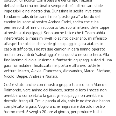
ostacoli, difficoltà. Con il passare del tempo l'alzarsi
dell'asticella ci ha motivato sempre di più, affrontare sfide
impossibili è nel nostro dna. Durissima la scelta, rivelatasi
fondamentale, di lasciare il mio “posto gara” a bordo del
camion Musone al nostro Andrea Cadei, scelta che ci ha
permesso di offrire un supporto tecnico all’interno delle tappe
ai nostri altri equipaggi. Sono anche felice che il Team abbia
interpretato ai massimi livelli lo spirito dakariano, mi riferisco
all'aspetto solidale che vede gli equipaggi in gara aiutarsi in
caso di difficoltà, i nostri due camion in gara hanno operato
molti interventi di "salvataggio" e di questo ne sono fiero. Alla
fine lacrime di gioia, insieme ai fantastici equipaggi autori di una
gara formidabile, finalizzata nel portare all'arrivo tutte le
vetture: Marco, Alexia, Francesco, Alessandro, Marco, Stefano,
Nicolò, Beppe, Andrea e Nunzia.
Così è stato anche con il nostro gruppo tecnico, con Marco e
Raimondo, vere anime del bivacco, senza di loro i mezzi non
avrebbero completato la gara, gli equipaggi non avrebbero
dormito tranquilli. Tre le panda al via, solo le nostre due hanno
completato la gara. Voglio anche ringraziare Bartolo nostro
"uomo media" sveglio 20 ore al giorno, per produrre tutti i