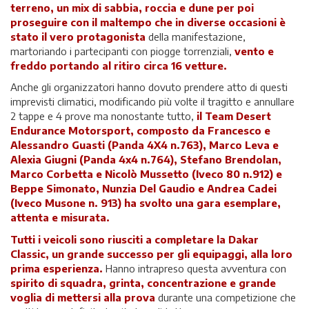
terreno, un mix di sabbia, roccia e dune per poi
proseguire con il maltempo che in diverse occasioni è
stato il vero protagonista
della manifestazione,
martoriando i partecipanti con piogge torrenziali,
vento e
freddo portando al ritiro circa 16 vetture.
Anche gli organizzatori hanno dovuto prendere atto di questi
imprevisti climatici, modificando più volte il tragitto e annullare
2 tappe e 4 prove ma nonostante tutto,
il Team Desert
Endurance Motorsport, composto da Francesco e
Alessandro Guasti (Panda 4X4 n.763), Marco Leva e
Alexia Giugni (Panda 4x4 n.764), Stefano Brendolan,
Marco Corbetta e Nicolò Mussetto (Iveco 80 n.912) e
Beppe Simonato, Nunzia Del Gaudio e Andrea Cadei
(Iveco Musone n. 913) ha svolto una gara esemplare,
attenta e misurata.
Tutti i veicoli sono riusciti a completare la Dakar
Classic, un grande successo per gli equipaggi, alla loro
prima esperienza.
Hanno intrapreso questa avventura con
spirito di squadra, grinta, concentrazione e grande
voglia di mettersi alla prova
durante una competizione che