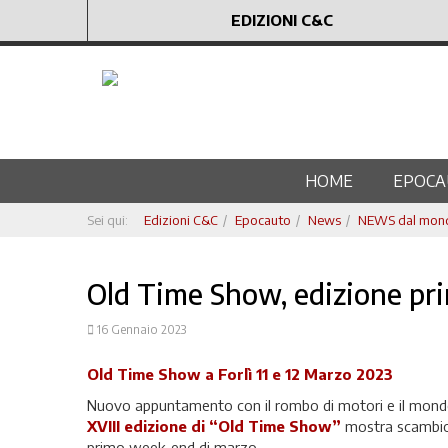
EDIZIONI C&C
HOME
EPOCA
Sei qui:
Edizioni C&C
Epocauto
News
NEWS dal mondo
Old Time Show, edizione pri
16 Gennaio 2023
Old Time Show a Forlì 11 e 12 Marzo 2023
Nuovo appuntamento con il rombo di motori e il mondo 
XVIII edizione di “Old Time Show”
mostra scambio 
primo week-end di marzo.