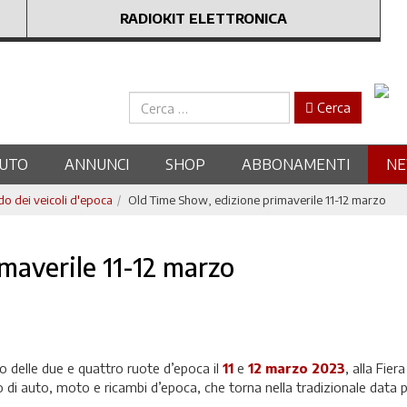
RADIOKIT ELETTRONICA
Cerca
Cerca
UTO
ANNUNCI
SHOP
ABBONAMENTI
N
 dei veicoli d'epoca
Old Time Show, edizione primaverile 11-12 marzo
maverile 11-12 marzo
delle due e quattro ruote d’epoca il
11
e
12 marzo 2023
, alla Fiera
di auto, moto e ricambi d’epoca, che torna nella tradizionale data p