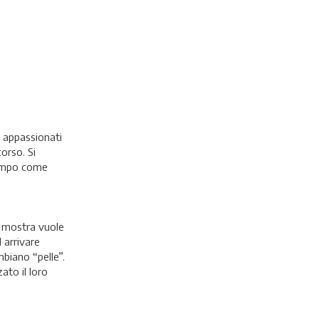
i appassionati
orso. Si
 tempo come
la mostra vuole
 arrivare
biano “pelle”.
ato il loro