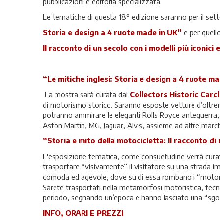
pubblicazioni e editoria specializzata.
Le tematiche di questa 18° edizione saranno per il set
Storia e design a 4 ruote made in UK”
e per quell
Il racconto di un secolo con i modelli più iconici 
“Le mitiche inglesi: Storia e design a 4 ruote m
La mostra sarà curata dal
Collectors Historic Carc
di motorismo storico. Saranno esposte vetture d’oltrema
potranno ammirare le eleganti Rolls Royce anteguerra, 
Aston Martin, MG, Jaguar, Alvis, assieme ad altre marc
“Storia e mito della motocicletta: Il racconto di 
L'esposizione tematica, come consuetudine verrà cura
trasportare “visivamente” il visitatore su una strada im
comoda ed agevole, dove su di essa rombano i “motori”
Sarete trasportati nella metamorfosi motoristica, tecnolo
periodo, segnando un’epoca e hanno lasciato una “sgom
INFO, ORARI E PREZZI