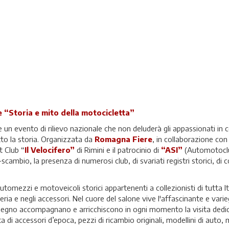
e
“Storia e mito della motocicletta”
un evento di rilievo nazionale che non deluderà gli appassionati in c
to la storia. Organizzata da
Romagna Fiere
, in collaborazione con
t Club “
Il Velocifero”
di Rimini e il patrocinio di
“ASI”
(
Automotoclu
bio, la presenza di numerosi club, di svariati registri storici, di co
tomezzi e motoveicoli storici appartenenti a collezionisti di tutta It
eria e negli accessori. Nel cuore del salone vive l'affascinante e va
 ingegno accompagnano e arricchiscono in ogni momento la visita ded
a di accessori d’epoca, pezzi di ricambio originali, modellini di auto, 