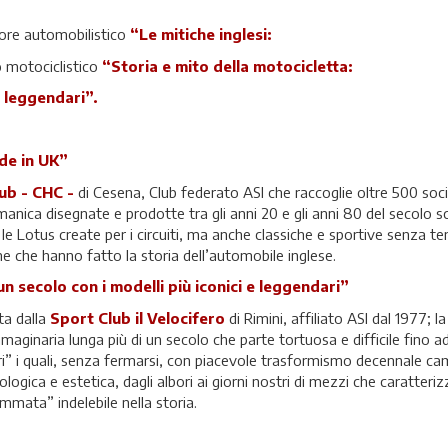
tore automobilistico
“Le mitiche inglesi:
o motociclistico
“Storia e mito della motocicletta:
e leggendari”.
ade in UK”
lub - CHC -
di Cesena, Club federato ASI che raccoglie oltre 500 soc
nica disegnate e prodotte tra gli anni 20 e gli anni 80 del secolo sc
le Lotus create per i circuiti, ma anche classiche e sportive senza
he che hanno fatto la storia dell’automobile inglese.
un secolo con i modelli più iconici e leggendari”
ta dalla
Sport Club il Velocifero
di Rimini, affiliato ASI dal 1977; 
maginaria lunga più di un secolo che parte tortuosa e difficile fino ad
 i quali, senza fermarsi, con piacevole trasformismo decennale cam
gica e estetica, dagli albori ai giorni nostri di mezzi che caratterizz
mata” indelebile nella storia.