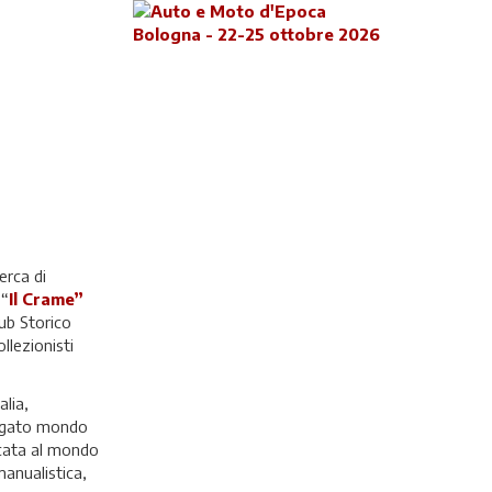
erca di
 “
Il Crame”
b Storico
llezionisti
alia,
riegato mondo
icata al mondo
manualistica,