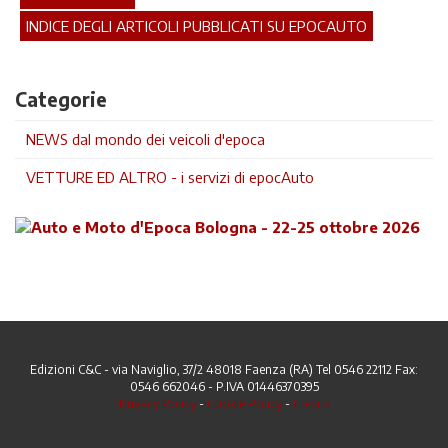
INDICE DEGLI ARTICOLI PUBBLICATI SU EPOCAUTO
Categorie
NEWS dal mondo dei veicoli d'epoca
VETTURE ED ALTRO - i servizi di epocAuto
Edizioni C&C - via Naviglio, 37/2 48018 Faenza (RA) Tel 0546 22112 Fax:
0546 662046 - P.IVA 01446370395
Privacy Policy
-
Cookie Policy
-
Credits