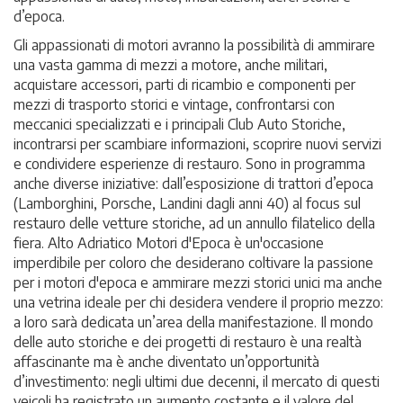
d’epoca.
Gli appassionati di motori avranno la possibilità di ammirare
una vasta gamma di mezzi a motore, anche militari,
acquistare accessori, parti di ricambio e componenti per
mezzi di trasporto storici e vintage, confrontarsi con
meccanici specializzati e i principali Club Auto Storiche,
incontrarsi per scambiare informazioni, scoprire nuovi servizi
e condividere esperienze di restauro. Sono in programma
anche diverse iniziative: dall’esposizione di trattori d’epoca
(Lamborghini, Porsche, Landini dagli anni 40) al focus sul
restauro delle vetture storiche, ad un annullo filatelico della
fiera. Alto Adriatico Motori d'Epoca è un'occasione
imperdibile per coloro che desiderano coltivare la passione
per i motori d'epoca e ammirare mezzi storici unici ma anche
una vetrina ideale per chi desidera vendere il proprio mezzo:
a loro sarà dedicata un’area della manifestazione. Il mondo
delle auto storiche e dei progetti di restauro è una realtà
affascinante ma è anche diventato un’opportunità
d’investimento: negli ultimi due decenni, il mercato di questi
veicoli ha registrato un aumento costante e il valore del