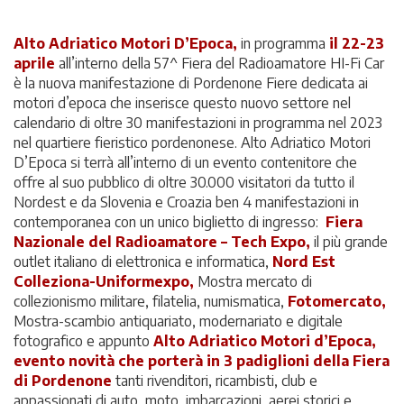
Alto Adriatico Motori D’Epoca,
in programma
il 22-23
aprile
all’interno della 57^ Fiera del Radioamatore HI-Fi Car
è la nuova manifestazione di Pordenone Fiere dedicata ai
motori d’epoca che inserisce questo nuovo settore nel
calendario di oltre 30 manifestazioni in programma nel 2023
nel quartiere fieristico pordenonese. Alto Adriatico Motori
D’Epoca si terrà all’interno di un evento contenitore che
offre al suo pubblico di oltre 30.000 visitatori da tutto il
Nordest e da Slovenia e Croazia ben 4 manifestazioni in
contemporanea con un unico biglietto di ingresso:
Fiera
Nazionale del Radioamatore – Tech Expo,
il più grande
outlet italiano di elettronica e informatica,
Nord Est
Colleziona-Uniformexpo,
Mostra mercato di
collezionismo militare, filatelia, numismatica,
Fotomercato,
Mostra-scambio antiquariato, modernariato e digitale
fotografico e appunto
Alto Adriatico Motori d’Epoca,
evento novità che porterà in 3 padiglioni della Fiera
di Pordenone
tanti rivenditori, ricambisti, club e
appassionati di auto, moto, imbarcazioni, aerei storici e