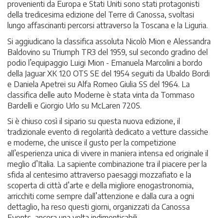
provenienti da Europa e Stati Uniti sono stati protagonisti
della tredicesima edizione del Terre di Canossa, svoltasi
lungo affascinanti percorsi attraverso la Toscana e la Liguria.
Si aggiudicano la classifica assoluta Nicolò Mion e Alessandra
Baldovino su Triumph TR3 del 1959, sul secondo gradino del
podio l’equipaggio Luigi Mion - Emanuela Marcolini a bordo
della Jaguar XK 120 OTS SE del 1954 seguiti da Ubaldo Bordi
e Daniela Apetrei su Alfa Romeo Giulia SS del 1964. La
classifica delle auto Moderne è stata vinta da Tommaso
Bardelli e Giorgio Urlo su McLaren 720S.
Si è chiuso così il sipario su questa nuova edizione, il
tradizionale evento di regolarità dedicato a vetture classiche
e moderne, che unisce il gusto per la competizione
all’esperienza unica di vivere in maniera intensa ed originale il
meglio d’Italia. La sapiente combinazione tra il piacere per la
sfida al centesimo attraverso paesaggi mozzafiato e la
scoperta di città d’arte e della migliore enogastronomia,
arricchiti come sempre dall’attenzione e dalla cura a ogni
dettaglio, ha reso questi giorni, organizzati da Canossa
Events, ancora una volta indimenticabili.