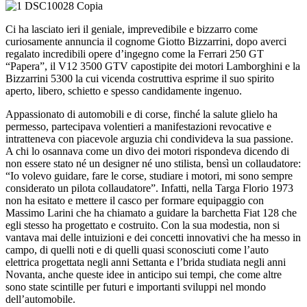
Ci ha lasciato ieri il geniale, imprevedibile e bizzarro come
curiosamente annuncia il cognome Giotto Bizzarrini, dopo averci
regalato incredibili opere d’ingegno come la Ferrari 250 GT
“Papera”, il V12 3500 GTV capostipite dei motori Lamborghini e la
Bizzarrini 5300 la cui vicenda costruttiva esprime il suo spirito
aperto, libero, schietto e spesso candidamente ingenuo.
Appassionato di automobili e di corse, finché la salute glielo ha
permesso, partecipava volentieri a manifestazioni revocative e
intratteneva con piacevole arguzia chi condivideva la sua passione.
A chi lo osannava come un divo dei motori rispondeva dicendo di
non essere stato né un designer né uno stilista, bensì un collaudatore:
“Io volevo guidare, fare le corse, studiare i motori, mi sono sempre
considerato un pilota collaudatore”. Infatti, nella Targa Florio 1973
non ha esitato e mettere il casco per formare equipaggio con
Massimo Larini che ha chiamato a guidare la barchetta Fiat 128 che
egli stesso ha progettato e costruito. Con la sua modestia, non si
vantava mai delle intuizioni e dei concetti innovativi che ha messo in
campo, di quelli noti e di quelli quasi sconosciuti come l’auto
elettrica progettata negli anni Settanta e l’brida studiata negli anni
Novanta, anche queste idee in anticipo sui tempi, che come altre
sono state scintille per futuri e importanti sviluppi nel mondo
dell’automobile.