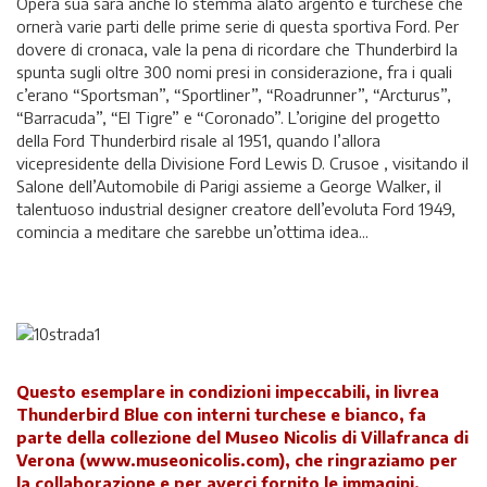
Opera sua sarà anche lo stemma alato argento e turchese che
ornerà varie parti delle prime serie di questa sportiva Ford. Per
dovere di cronaca, vale la pena di ricordare che Thunderbird la
spunta sugli oltre 300 nomi presi in considerazione, fra i quali
c’erano “Sportsman”, “Sportliner”, “Roadrunner”, “Arcturus”,
“Barracuda”, “El Tigre” e “Coronado”. L’origine del progetto
della Ford Thunderbird risale al 1951, quando l’allora
vicepresidente della Divisione Ford Lewis D. Crusoe , visitando il
Salone dell’Automobile di Parigi assieme a George Walker, il
talentuoso industrial designer creatore dell’evoluta Ford 1949,
comincia a meditare che sarebbe un’ottima idea...
Questo esemplare in condizioni impeccabili, in livrea
Thunderbird Blue con interni turchese e bianco, fa
parte della collezione del Museo Nicolis di Villafranca di
Verona (www.museonicolis.com), che ringraziamo per
la collaborazione e per averci fornito le immagini.