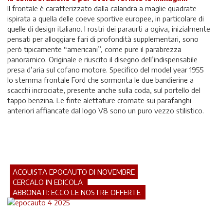
Il frontale è caratterizzato dalla calandra a maglie quadrate
ispirata a quella delle coeve sportive europee, in particolare di
quelle di design italiano. I rostri dei paraurti a ogiva, inizialmente
pensati per alloggiare fari di profondità supplementari, sono
però tipicamente “americani”, come pure il parabrezza
panoramico. Originale e riuscito il disegno dell’indispensabile
presa d’aria sul cofano motore. Specifico del model year 1955
lo stemma frontale Ford che sormonta le due bandierine a
scacchi incrociate, presente anche sulla coda, sul portello del
tappo benzina. Le finte alettature cromate sui parafanghi
anteriori affiancate dal logo V8 sono un puro vezzo stilistico.
ACQUISTA EPOCAUTO DI NOVEMBRE
CERCALO IN EDICOLA
ABBONATI: ECCO LE NOSTRE OFFERTE