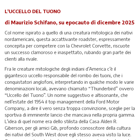
L'UCCELLO DEL TUONO
di Maurizio Schifano, su epocauto di dicembre 2025
Col nome ispirato a quello di una creatura mitologica dei nativi
nordamericani, questa accattivante roadster, espressamente
concepita per competere con la Chevrolet Corvette, riscuote
un successo clamoroso e inaspettato, rubando gran parte dei
clienti alla rivale.
Fra le creature mitologiche degli indiani d’America c’è il
gigantesco uccello responsabile del rombo dei tuoni, che i
conquistatori anglofoni, interpretando in qualche modo le varie
denominazioni locali, avevano chiamato “Thunderbird” ovvero
“Uccello del Tuono”. Un nome suggestivo e altisonante, che
nell’estate del 1954 il top management della Ford Motor
Company, a dire il vero senza troppa convinzione, sceglie per la
sportiva di imminente lancio che mancava nella propria gamma.
L’idea di quel nome era dello stilista della Casa Alden R.
Giberson, per gli amici Gib, profondo conoscitore della cultura
dei nativi del South West dove egli stesso aveva visto la luce.