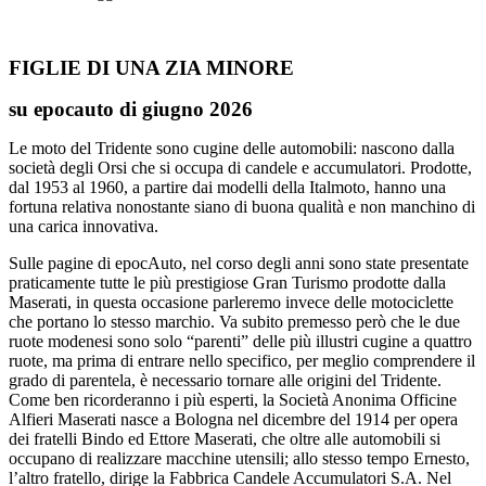
FIGLIE DI UNA ZIA MINORE
su epocauto di giugno 2026
Le moto del Tridente sono cugine delle automobili: nascono dalla
società degli Orsi che si occupa di candele e accumulatori. Prodotte,
dal 1953 al 1960, a partire dai modelli della Italmoto, hanno una
fortuna relativa nonostante siano di buona qualità e non manchino di
una carica innovativa.
Sulle pagine di epocAuto, nel corso degli anni sono state presentate
praticamente tutte le più prestigiose Gran Turismo prodotte dalla
Maserati, in questa occasione parleremo invece delle motociclette
che portano lo stesso marchio. Va subito premesso però che le due
ruote modenesi sono solo “parenti” delle più illustri cugine a quattro
ruote, ma prima di entrare nello specifico, per meglio comprendere il
grado di parentela, è necessario tornare alle origini del Tridente.
Come ben ricorderanno i più esperti, la Società Anonima Officine
Alfieri Maserati nasce a Bologna nel dicembre del 1914 per opera
dei fratelli Bindo ed Ettore Maserati, che oltre alle automobili si
occupano di realizzare macchine utensili; allo stesso tempo Ernesto,
l’altro fratello, dirige la Fabbrica Candele Accumulatori S.A. Nel