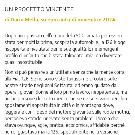
UN PROGETTO VINCENTE
di Dario Mella, su epocauto di novembre 2024
Dopo anni passati nell’ombra della 500, amata per essere
stata per molti la prima, sospirata automobile, la 126 è oggi
riscoperta e rivalutata per le sue qualità. E ne emerge il
profilo di un’auto che è stata talmente utile, da diventare
quasi insostituibile.
Non si può pensare a un’utilitaria senza che la mente corra
alla Fiat 126. Se ne sono viste tantissime circolare sulle
nostre strade negli anni Settanta, ed erano guidate da
operai, giovani donne al loro primo lavoro, neopatentati, ma
anche persone del ceto medio che se ne servivano per i loro
spostamenti soprattutto in città o in montagna dove,
leggera e con il peso del motore gravante sulle ruote motrici,
percorreva strade innevate senza problemi. Piccola che
stava ovunque, agile, pratica, economica, affidabile perché
non si guastava mai la 126, specialmente nella versione