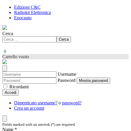
Edizioni C&C
Radiokit Elettronica
Epocauto
Cerca
Cerca
0
Carrello vuoto
Username
Password
Mostra password
Ricordami
Accedi
Dimenticato username?
o
password?
Crea un account
Fields marked with an asterisk (*) are required.
Name *