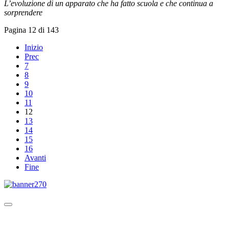
L’evoluzione di un apparato che ha fatto scuola e che continua a
sorprendere
Pagina 12 di 143
Inizio
Prec
7
8
9
10
11
12
13
14
15
16
Avanti
Fine