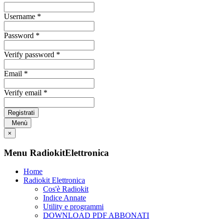
Username *
Password *
Verify password *
Email *
Verify email *
Registrati
Menù
×
Menu RadiokitElettronica
Home
Radiokit Elettronica
Cos'è Radiokit
Indice Annate
Utility e programmi
DOWNLOAD PDF ABBONATI