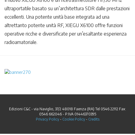
ultraportatile basato su un’architettura SDR dalle prestazioni
eccellenti. Una potente unità base integrata ad una
altrettanto potente unità RF, XIEGU X6100 offre funzioni
operative ricche e diversificate per un’esaltante esperienza
radioamatoriale.
Edizioni C&C - via Naviglio, 37/2 48018 Faenza (RA) Tel 0546 22112 Fax:
0546 662046 - P.IVA 01446370395
Privacy Policy
-
Cookie Policy
-
Credits