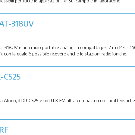
flessibili per tutte le applicazioni RF sul campo e in laboratorio.
AT-318UV
T-318UV è una radio portatile analogica compatta per 2 m (144 - 1
 con la quale è possibile ricevere anche le stazioni radiofoniche.
-CS25
sa Alinco, il DR-CS25 è un RTX FM ultra compatto con caratteristiche 
gRF