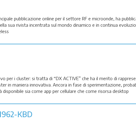
ncipale pubblicazione online per il settore RF e microonde, ha pubblic
ella sua rivista incentrata sul mondo dinamico e in continua evoluzio
less
ivo per i cluster: si tratta di “DX ACTIVE” che ha il merito di rappres
luster in maniera innovativa. Ancora in fase di sperimentazione, proba
à disponibile sia come app per cellulare che come risorsa desktop
1962-KBD