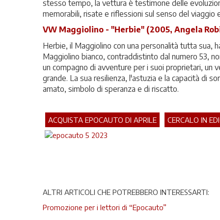
stesso tempo, la vettura è testimone delle evoluzioni
memorabili, risate e riflessioni sul senso del viaggio e
VW Maggiolino - "Herbie" (2005, Angela Rob
Herbie, il Maggiolino con una personalità tutta sua, ha
Maggiolino bianco, contraddistinto dal numero 53, n
un compagno di avventure per i suoi proprietari, un v
grande. La sua resilienza, l'astuzia e la capacità di 
amato, simbolo di speranza e di riscatto.
ACQUISTA EPOCAUTO DI APRILE
CERCALO IN ED
ALTRI ARTICOLI CHE POTREBBERO INTERESSARTI:
Promozione per i lettori di “Epocauto”