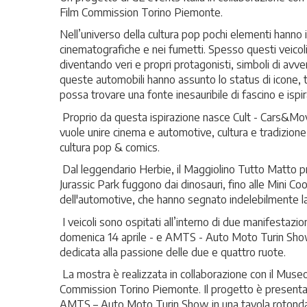
Film Commission Torino Piemonte.
Nell’universo della cultura pop pochi elementi hanno il
cinematografiche e nei fumetti. Spesso questi veicoli
diventando veri e propri protagonisti, simboli di avve
queste automobili hanno assunto lo status di icone, t
possa trovare una fonte inesauribile di fascino e ispi
Proprio da questa ispirazione nasce Cult - Cars&Movi
vuole unire cinema e automotive, cultura e tradizione, 
cultura pop & comics.
Dal leggendario Herbie, il Maggiolino Tutto Matto prot
Jurassic Park fuggono dai dinosauri, fino alle Mini Coo
dell'automotive, che hanno segnato indelebilmente la
I veicoli sono ospitati all’interno di due manifestazi
domenica 14 aprile - e AMTS - Auto Moto Turin Show,
dedicata alla passione delle due e quattro ruote.
La mostra è realizzata in collaborazione con il Museo
Commission Torino Piemonte. Il progetto è presentato 
AMTS – Auto Moto Turin Show in una tavola rotonda