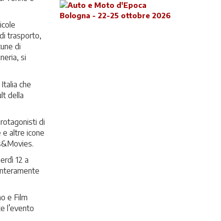
icole
di trasporto,
cune di
eria, si
Italia che
lt della
rotagonisti di
 e altre icone
rs&Movies.
erdì 12 a
 interamente
no e Film
te l’evento