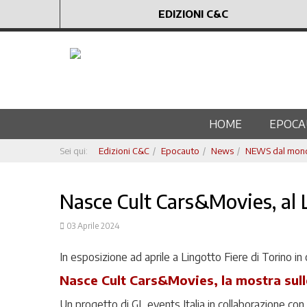
EDIZIONI C&C
HOME
EPOCA
Sei qui:
Edizioni C&C
Epocauto
News
NEWS dal mondo
Nasce Cult Cars&Movies, al L
03 Aprile 2024
In esposizione ad aprile a Lingotto Fiere di Torino 
Nasce Cult Cars&Movies, la mostra sull
Un progetto di GL events Italia in collaborazione co