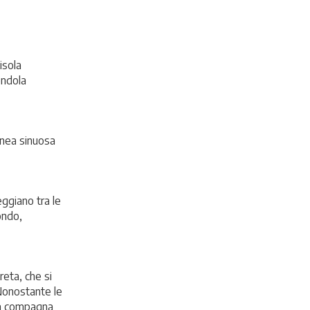
isola
endola
inea sinuosa
eggiano tra le
ondo,
reta, che si
 Nonostante le
una compagna