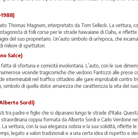
-1988)
privato Thomas Magnum, interpretato da Tom Selleck. La vettura, co
agonista di folli corse per le strade hawaiane di Oahu, e riflette lo
ini del suo proprietario. Un’auto simbolo di un'epoca, che incarna 
 milioni di spettatori.
ano Salce)
fatta di sfortuna e comicità involontaria. L’auto, con le sue dimens
i numerose vicende tragicomiche che vedono Fantozzi alle prese co
ode interminabili nel traffico cittadino alle gare improbabili contro t
zi, simbolo di quella dolce amarezza che caratterizza la vita del su
Alberto Sordi)
 tra padre e figlio che si dipanano lungo le strade d'Italia. Questa
traordinaria coppia formata da Alberto Sordi e Carlo Verdone nel
 La vettura, con la sua eleganza sobria e la sua solidità, riflette le
pi, legato a valori tradizionali e a una certa idea di rispetto e de