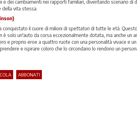
 e dei cambiamenti nei rapporti familiari, diventando scenario di d
 della vita stessa.
inson)
 conquistato il cuore di milioni di spettatori di tutte le età. Quest
on è solo un'auto da corsa eccezionalmente dotata, ma anche un a
ero e proprio eroe a quattro ruote con una personalità vivace e un
sorprendere e ispirare coloro che lo circondano lo rendono un perso
ICOLA
ABBONATI