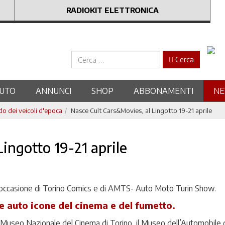
RADIOKIT ELETTRONICA
Cerca
Cerca
UTO
ANNUNCI
SHOP
ABBONAMENTI
N
 dei veicoli d'epoca
Nasce Cult Cars&Movies, al Lingotto 19-21 aprile
ingotto 19-21 aprile
in occasione di Torino Comics e di AMTS- Auto Moto Turin Show.
e auto icone del cinema e del fumetto.
n Museo Nazionale del Cinema di Torino, il Museo dell’Automobile 