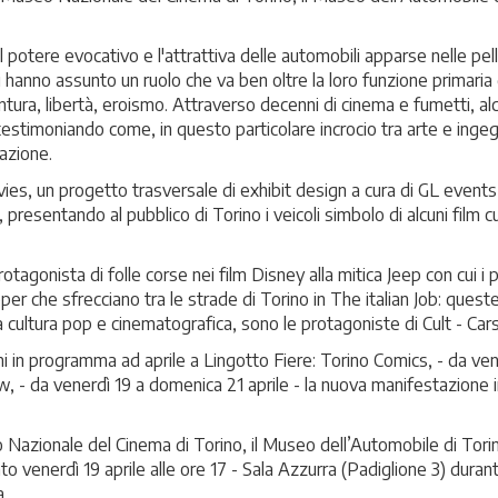
 potere evocativo e l'attrattiva delle automobili apparse nelle pell
 hanno assunto un ruolo che va ben oltre la loro funzione primaria 
ntura, libertà, eroismo. Attraverso decenni di cinema e fumetti, al
estimoniando come, in questo particolare incrocio tra arte e ingegn
razione.
es, un progetto trasversale di exhibit design a cura di GL events 
presentando al pubblico di Torino i veicoli simbolo di alcuni film cu
agonista di folle corse nei film Disney alla mitica Jeep con cui i p
per che sfrecciano tra le strade di Torino in The italian Job: queste
 cultura pop e cinematografica, sono le protagoniste di Cult - Ca
oni in programma ad aprile a Lingotto Fiere: Torino Comics, - da ven
 - da venerdì 19 a domenica 21 aprile - la nuova manifestazione
 Nazionale del Cinema di Torino, il Museo dell’Automobile di Tori
venerdì 19 aprile alle ore 17 - Sala Azzurra (Padiglione 3) duran
.