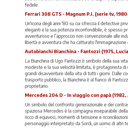
fedele.
Ferrari 308 GTS - Magnum P.I. (serie tv, 1980
Un'icona degli anni '80 su cui sfreccia il detective 
eleganti e la sua potenza inconfondibile, è spesso prot
avventuroso e l’approccio non convenzionale alle indag
libertà e avventura che ha catturato l'immaginazione di
Autobianchi Bianchina - Fantozzi (1975, Luci
La Bianchina di Ugo Fantozzi è simbolo della sua vita 
modeste e la sua velocità limitata, è protagonista d
grandi disavventure della vita di tutti i giorni. Dalle c
trasporto pubblico, la Bianchina è al fianco di Fantoz
proprietario.
Mercedes 204 D - In viaggio con papà (1982, 
Un simbolo del confronto generazionale e dei contrasti
spaziosa Mercedes è la compagna inseparabile della s
ricco di equivoci, momenti di tensione e riconciliazioni.
personaggio interpretato da Sordi, un uomo di altri tem