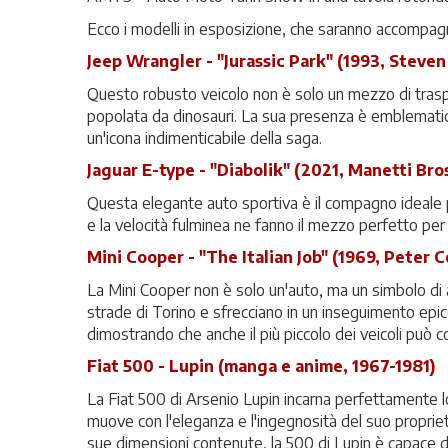
Ecco i modelli in esposizione, che saranno accompagnat
Jeep Wrangler - "Jurassic Park" (1993, Steven
Questo robusto veicolo non è solo un mezzo di traspo
popolata da dinosauri. La sua presenza è emblematica 
un'icona indimenticabile della saga.
Jaguar E-type - "Diabolik" (2021, Manetti Bro
Questa elegante auto sportiva è il compagno ideale pe
e la velocità fulminea ne fanno il mezzo perfetto per
Mini Cooper - "The Italian Job" (1969, Peter C
La Mini Cooper non è solo un'auto, ma un simbolo di a
strade di Torino e sfrecciano in un inseguimento epic
dimostrando che anche il più piccolo dei veicoli può
Fiat 500 - Lupin (manga e anime, 1967-1981)
La Fiat 500 di Arsenio Lupin incarna perfettamente lo
muove con l'eleganza e l'ingegnosità del suo proprieta
sue dimensioni contenute, la 500 di Lupin è capace 