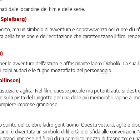
i dalle locandine dei film e delle serie.
 Spielberg)
rto, ma un simbolo di avventura e sopravvivenza nel cuore di un'
della tensione e dell'eccitazione che caratterizzano il film, rend
s)
r le avventure dell'astuto e affascinante ladro Diabolik. La sua l
 i colpi audaci e le fughe mozzafiato del personaggio.
ollinson)
stuzia e agilità. Nel film, queste piccole ma potenti auto si destr
o sulla pista del Lingotto per una delle più memorabili rapine al m
 compiere imprese grandiose.
 spirito del celebre ladro gentiluomo. Questa vettura, agile e disc
rio, è diventata un simbolo di libertà e di sfida alle convenzioni.
di grandi imprese ed è più di un semplice mezzo di trasporto: è 