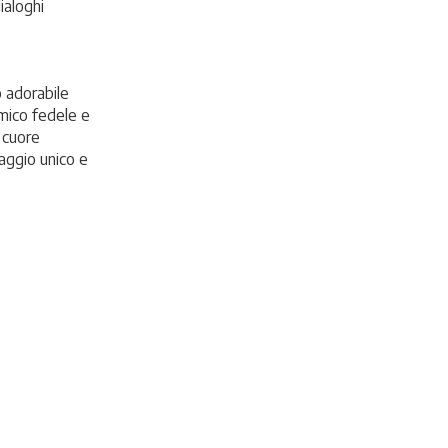
ialoghi
o adorabile
mico fedele e
 cuore
naggio unico e