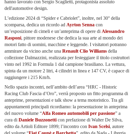
hanno lavorato con Sergio Scaglietti, protagonista assoluto
dell'automotive design.
L’edizione 2024 di “Spider e Cabriolet”, inoltre, nel 30° della
scomparsa, dedica un ricordo ad
Ayrton Senna
con
un’esposizione di cimeli e un’anteprima di opere di
Alessandro
Rasponi
, pittore modenese che dedica la sua arte al mondo dei
motori fatto di uomini, macchine e leggende. I visitatori potranno
ammirare da vicino anche una
Renault Clio Williams
della
collezione Dalmazzini, realizzata per festeggiare il titolo costruttori
vinto nel 1992 in Formula 1 dal campione brasiliano. La vettura,
spinta da un motore 2 litri, 4 cilindri in linea e 147 CV, è capace di
raggiungere i 215 Km/h.
Nello spazio incontri, nell’ambito dell’area “HRC - Historic
Racing Club Fascia d’Oro”, verrà proposto un fitto programma di
anteprime, presentazioni e talk show a tema motoristico. Tra gli
appuntamenti principali ricordiamo: la presentazione in anteprima
del nuovo volume “
Alfa Romeo automobili per passione
” a
cura di
Daniele Buzzonetti
con prefazione di Walter De Silva,
edito da Artioli Editore 1899; l’incontro con
Ivan Scelsi
, autore
del volume “
Fiat Coupè e Barchetta
”, edito da Nada - Libreria