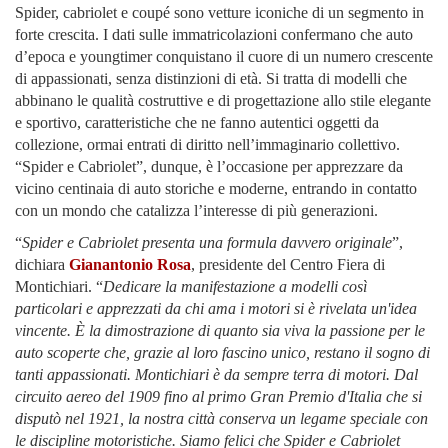
Spider, cabriolet e coupé sono vetture iconiche di un segmento in
forte crescita. I dati sulle immatricolazioni confermano che auto
d’epoca e youngtimer conquistano il cuore di un numero crescente
di appassionati, senza distinzioni di età. Si tratta di modelli che
abbinano le qualità costruttive e di progettazione allo stile elegante
e sportivo, caratteristiche che ne fanno autentici oggetti da
collezione, ormai entrati di diritto nell’immaginario collettivo.
“Spider e Cabriolet”, dunque, è l’occasione per apprezzare da
vicino centinaia di auto storiche e moderne, entrando in contatto
con un mondo che catalizza l’interesse di più generazioni.
“
Spider e Cabriolet presenta una formula davvero originale
”,
dichiara
Gianantonio Rosa
, presidente del Centro Fiera di
Montichiari. “
Dedicare la manifestazione a modelli così
particolari e apprezzati da chi ama i motori si è rivelata un'idea
vincente. È la dimostrazione di quanto sia viva la passione per le
auto scoperte che, grazie al loro fascino unico, restano il sogno di
tanti appassionati. Montichiari è da sempre terra di motori. Dal
circuito aereo del 1909 fino al primo Gran Premio d'Italia che si
disputò nel 1921, la nostra città conserva un legame speciale con
le discipline motoristiche. Siamo felici che Spider e Cabriolet