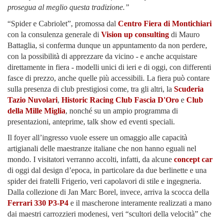
prosegua al meglio questa tradizione.”
“Spider e Cabriolet”, promossa dal
Centro Fiera di Montichiari
con la consulenza generale di
Vision up consulting
di Mauro
Battaglia, si conferma dunque un appuntamento da non perdere,
con la possibilità di apprezzare da vicino - e anche acquistare
direttamente in fiera - modelli unici di ieri e di oggi, con differenti
fasce di prezzo, anche quelle più accessibili. La fiera può contare
sulla presenza di club prestigiosi come, tra gli altri, la
Scuderia
Tazio Nuvolari
,
Historic Racing Club Fascia D'Oro
e
Club
della Mille Miglia
, nonché su un ampio programma di
presentazioni, anteprime, talk show ed eventi speciali.
Il foyer all’ingresso vuole essere un omaggio alle capacità
artigianali delle maestranze italiane che non hanno eguali nel
mondo. I visitatori verranno accolti, infatti, da alcune
concept car
di oggi dal design d’epoca, in particolare da due berlinette e una
spider dei fratelli Frigerio, veri capolavori di stile e ingegneria.
Dalla collezione di Jan Marc Borel, invece, arriva la scocca della
Ferrari 330 P3-P4
e il mascherone interamente realizzati a mano
dai maestri carrozzieri modenesi, veri “scultori della velocità” che