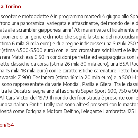
 a Torino
, scooter e motociclette è in programma martedì 4 giugno allo Spaz
ffrono una panoramica, variegata e affascinante, del mondo delle 
ata alle scrambler giapponesi anni ’70: mai arrivate ufficialmente 
o pioniere di un genere di moto che segnò la storia del motociclism
ima 6 mila-8 mila euro) e due regine indiscusse: una Suzuki 250
stima 4.500-5.500 euro) con le loro cromature scintillanti e le livre
a rara Matchless G 50 in condizioni perfette ed equipaggiata con la
ette classiche da corsa (stima 26 mila-30 mila euro), una BSA Rock
a 15 mila-18 mila euro) con le caratteristiche carenature "letterbo
wasaki Z 900 Testanera (stima 16mila-20 mila euro) e la 500 H 1
60 sono rappresentate da varie Mondial, Parilla e Gilera. Tra le cla
 tra le Ducati si segnalano affascinanti Super Sport 600, 750 e 90
All Cars Victor del 1979. Il mondo dei fuoristrada è presente con le
osa italiana Fantic. I rally raid sono altresì presenti con le mast
osità come l’originale Motom Delfino, l’elegante Lambretta 125 L
tion/154