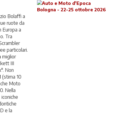
io Bolaffi a
due ruote da
in Europa a
o. Tra
 Scrambler
e particolari.
 miglior
ett III
x". Non
 (stima 10
ssiche Moto
0. Nella
 iconiche
odontiche
D e la