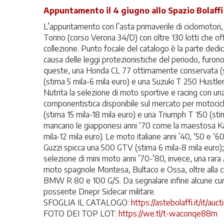
Appuntamento il 4 giugno allo Spazio Bolaffi
L’appuntamento con l’asta primaverile di ciclomotori
Torino (corso Verona 34/D) con oltre 130 lotti che o
collezione. Punto focale del catalogo è la parte dedic
causa delle leggi protezionistiche del periodo, furon
queste, una Honda CL 77 ottimamente conservata (st
(stima 5 mila-6 mila euro) e una Suzuki T 250 Hustler (
Nutrita la selezione di moto sportive e racing con un
componentistica disponibile sul mercato per motocicl
(stima 15 mila-18 mila euro) e una Triumph T 150 (stim
mancano le giapponesi anni ‘70 come la maestosa Ka
mila-12 mila euro). Le moto italiane anni ’40, ‘50 e ‘
Guzzi spicca una 500 GTV (stima 6 mila-8 mila euro);
selezione di mini moto anni ’70-’80, invece, una rara 
moto spagnole Montesa, Bultaco e Ossa, oltre alla curi
BMW R 80 e 100 G/S. Da segnalare infine alcune curi
possente Dnepr Sidecar militare.
SFOGLIA IL CATALOGO:
https://astebolaffi.it/it/auc
FOTO DEI TOP LOT:
https://we.tl/t-waconqe88m