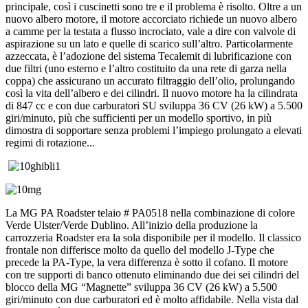
principale, così i cuscinetti sono tre e il problema è risolto. Oltre a un
nuovo albero motore, il motore accorciato richiede un nuovo albero
a camme per la testata a flusso incrociato, vale a dire con valvole di
aspirazione su un lato e quelle di scarico sull’altro. Particolarmente
azzeccata, è l’adozione del sistema Tecalemit di lubrificazione con
due filtri (uno esterno e l’altro costituito da una rete di garza nella
coppa) che assicurano un accurato filtraggio dell’olio, prolungando
così la vita dell’albero e dei cilindri. Il nuovo motore ha la cilindrata
di 847 cc e con due carburatori SU sviluppa 36 CV (26 kW) a 5.500
giri/minuto, più che sufficienti per un modello sportivo, in più
dimostra di sopportare senza problemi l’impiego prolungato a elevati
regimi di rotazione...
La MG PA Roadster telaio # PA0518 nella combinazione di colore
Verde Ulster/Verde Dublino. All’inizio della produzione la
carrozzeria Roadster era la sola disponibile per il modello. Il classico
frontale non differisce molto da quello del modello J-Type che
precede la PA-Type, la vera differenza è sotto il cofano. Il motore
con tre supporti di banco ottenuto eliminando due dei sei cilindri del
blocco della MG “Magnette” sviluppa 36 CV (26 kW) a 5.500
giri/minuto con due carburatori ed è molto affidabile. Nella vista dal