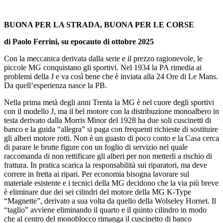
BUONA PER LA STRADA, BUONA PER LE CORSE
di Paolo Ferrini, su epocauto di ottobre 2025
Con la meccanica derivata dalla serie e il prezzo ragionevole, le
piccole MG conquistano gli sportivi. Nel 1934 la PA rimedia ai
problemi della J e va così bene che è inviata alla 24 Ore di Le Mans.
Da quell’esperienza nasce la PB.
Nella prima metà degli anni Trenta la MG è nel cuore degli sportivi
con il modello J, ma il bel motore con la distribuzione monoalbero in
testa derivato dalla Morris Minor del 1928 ha due soli cuscinetti di
banco e la guida “allegra” si paga con frequenti richieste di sostituire
gli alberi motore rotti. Non è un guasto di poco conto e la Casa cerca
di parare le brutte figure con un foglio di servizio nel quale
raccomanda di non rettificare gli alberi per non metterli a rischio di
frattura. In pratica scarica la responsabilità sui riparatori, ma deve
correre in fretta ai ripari. Per economia bisogna lavorare sul
materiale esistente e i tecnici della MG decidono che la via più breve
è eliminare due dei sei cilindri del motore della MG K-Type
“Magnette”, derivato a sua volta da quello della Wolseley Hornet. Il
“taglio” avviene eliminando il quarto e il quinto cilindro in modo
che al centro del monoblocco rimanga il cuscinetto di banco