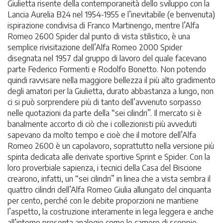
Giulietta risente della contemporaneità dello sviluppo con la
Lancia Aurelia B24 nel 1954-1955 e l’inevitabile (e benvenuta)
ispirazione condivisa di Franco Martinengo, mentre l’Alfa
Romeo 2600 Spider dal punto di vista stilistico, è una
semplice rivisitazione dell’Alfa Romeo 2000 Spider
disegnata nel 1957 dal gruppo di lavoro del quale facevano
parte Federico Formenti e Rodolfo Bonetto. Non potendo
quindi ravvisare nella maggiore bellezza il più alto gradimento
degli amatori per la Giulietta, durato abbastanza a lungo, non
ci si può sorprendere più di tanto dell’avvenuto sorpasso
nelle quotazioni da parte della “sei cilindri”. Il mercato si è
banalmente accorto di ciò che i collezionisti più avveduti
sapevano da molto tempo e cioè che il motore dell’Alfa
Romeo 2600 è un capolavoro, soprattutto nella versione più
spinta dedicata alle derivate sportive Sprint e Spider. Con la
loro proverbiale sapienza, i tecnici della Casa del Biscione
crearono, infatti, un “sei cilindri” in linea che a vista sembra il
quattro cilindri dell’Alfa Romeo Giulia allungato del cinquanta
per cento, perché con le debite proporzioni ne mantiene
l’aspetto, la costruzione interamente in lega leggera e anche
all’interno presenta analogie come le camere di scoppio