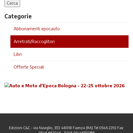
Categorie
Abbonamenti epocauto
Arretrati/Raccoglitori
Libri
Offerte Speciali
Edizioni C&C - via Naviglio, 37/2 48018 Faenza (RA) Tel 0546 22112 Fax:
0546 662046 - P.IVA 01446370395