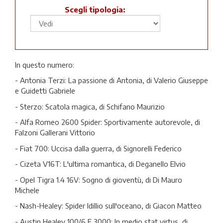
Scegli tipologia:
In questo numero:
- Antonia Terzi: La passione di Antonia, di Valerio Giuseppe
e Guidetti Gabriele
- Sterzo: Scatola magica, di Schifano Maurizio
- Alfa Romeo 2600 Spider: Sportivamente autorevole, di
Falzoni Gallerani Vittorio
- Fiat 700: Uccisa dalla guerra, di Signorelli Federico
- Cizeta V16T: L'ultima romantica, di Deganello Elvio
- Opel Tigra 1.4 16V: Sogno di gioventù, di Di Mauro
Michele
- Nash-Healey: Spider Idillio sull'oceano, di Giacon Matteo
- Austin Healey 100/6 E 3000: In medio stat virtus, di