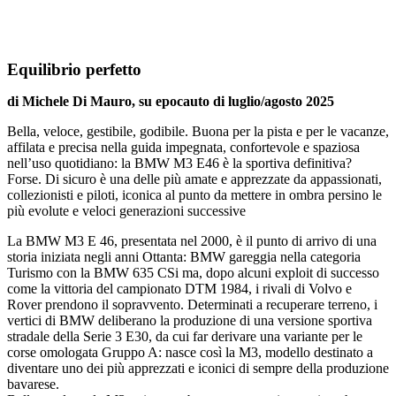
Equilibrio perfetto
di Michele Di Mauro, su epocauto di luglio/agosto 2025
Bella, veloce, gestibile, godibile. Buona per la pista e per le vacanze,
affilata e precisa nella guida impegnata, confortevole e spaziosa
nell’uso quotidiano: la BMW M3 E46 è la sportiva definitiva?
Forse. Di sicuro è una delle più amate e apprezzate da appassionati,
collezionisti e piloti, iconica al punto da mettere in ombra persino le
più evolute e veloci generazioni successive
La BMW M3 E 46, presentata nel 2000, è il punto di arrivo di una
storia iniziata negli anni Ottanta: BMW gareggia nella categoria
Turismo con la BMW 635 CSi ma, dopo alcuni exploit di successo
come la vittoria del campionato DTM 1984, i rivali di Volvo e
Rover prendono il sopravvento. Determinati a recuperare terreno, i
vertici di BMW deliberano la produzione di una versione sportiva
stradale della Serie 3 E30, da cui far derivare una variante per le
corse omologata Gruppo A: nasce così la M3, modello destinato a
diventare uno dei più apprezzati e iconici di sempre della produzione
bavarese.