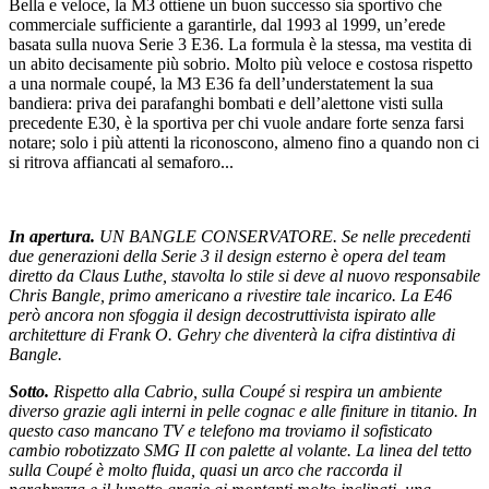
Bella e veloce, la M3 ottiene un buon successo sia sportivo che
commerciale sufficiente a garantirle, dal 1993 al 1999, un’erede
basata sulla nuova Serie 3 E36. La formula è la stessa, ma vestita di
un abito decisamente più sobrio. Molto più veloce e costosa rispetto
a una normale coupé, la M3 E36 fa dell’understatement la sua
bandiera: priva dei parafanghi bombati e dell’alettone visti sulla
precedente E30, è la sportiva per chi vuole andare forte senza farsi
notare; solo i più attenti la riconoscono, almeno fino a quando non ci
si ritrova affiancati al semaforo...
In apertura.
UN BANGLE CONSERVATORE. Se nelle precedenti
due generazioni della Serie 3 il design esterno è opera del team
diretto da Claus Luthe, stavolta lo stile si deve al nuovo responsabile
Chris Bangle, primo americano a rivestire tale incarico. La E46
però ancora non sfoggia il design decostruttivista ispirato alle
architetture di Frank O. Gehry che diventerà la cifra distintiva di
Bangle.
Sotto.
Rispetto alla Cabrio, sulla Coupé si respira un ambiente
diverso grazie agli interni in pelle cognac e alle finiture in titanio. In
questo caso mancano TV e telefono ma troviamo il sofisticato
cambio robotizzato SMG II con palette al volante. La linea del tetto
sulla Coupé è molto fluida, quasi un arco che raccorda il