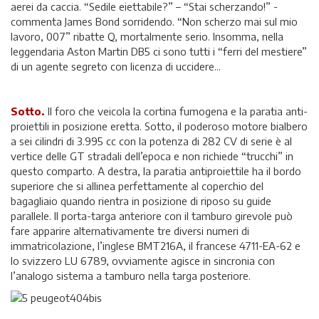
aerei da caccia. “Sedile eiettabile?” – “Stai scherzando!” -
commenta James Bond sorridendo. “Non scherzo mai sul mio
lavoro, 007” ribatte Q, mortalmente serio. Insomma, nella
leggendaria Aston Martin DB5 ci sono tutti i “ferri del mestiere”
di un agente segreto con licenza di uccidere...
Sotto.
Il foro che veicola la cortina fumogena e la paratia anti-
proiettili in posizione eretta. Sotto, il poderoso motore bialbero
a sei cilindri di 3.995 cc con la potenza di 282 CV di serie è al
vertice delle GT stradali dell’epoca e non richiede “trucchi” in
questo comparto. A destra, la paratia antiproiettile ha il bordo
superiore che si allinea perfettamente al coperchio del
bagagliaio quando rientra in posizione di riposo su guide
parallele. Il porta-targa anteriore con il tamburo girevole può
fare apparire alternativamente tre diversi numeri di
immatricolazione, l’inglese BMT216A, il francese 4711-EA-62 e
lo svizzero LU 6789, ovviamente agisce in sincronia con
l’analogo sistema a tamburo nella targa posteriore.