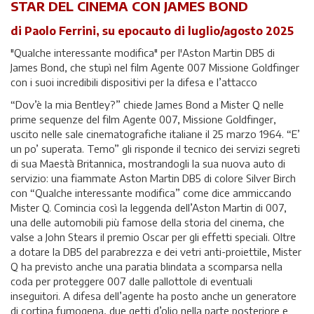
STAR DEL CINEMA CON JAMES BOND
di Paolo Ferrini, su epocauto di luglio/agosto 2025
"Qualche interessante modifica" per l'Aston Martin DB5 di
James Bond, che stupì nel film Agente 007 Missione Goldfinger
con i suoi incredibili dispositivi per la difesa e l’attacco
“Dov’è la mia Bentley?” chiede James Bond a Mister Q nelle
prime sequenze del film Agente 007, Missione Goldfinger,
uscito nelle sale cinematografiche italiane il 25 marzo 1964. “E’
un po’ superata. Temo” gli risponde il tecnico dei servizi segreti
di sua Maestà Britannica, mostrandogli la sua nuova auto di
servizio: una fiammate Aston Martin DB5 di colore Silver Birch
con “Qualche interessante modifica” come dice ammiccando
Mister Q. Comincia così la leggenda dell’Aston Martin di 007,
una delle automobili più famose della storia del cinema, che
valse a John Stears il premio Oscar per gli effetti speciali. Oltre
a dotare la DB5 del parabrezza e dei vetri anti-proiettile, Mister
Q ha previsto anche una paratia blindata a scomparsa nella
coda per proteggere 007 dalle pallottole di eventuali
inseguitori. A difesa dell’agente ha posto anche un generatore
di cortina fumogena, due getti d’olio nella parte posteriore e