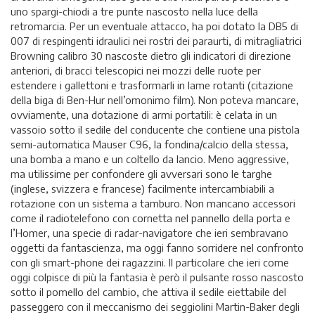
uno spargi-chiodi a tre punte nascosto nella luce della
retromarcia. Per un eventuale attacco, ha poi dotato la DB5 di
007 di respingenti idraulici nei rostri dei paraurti, di mitragliatrici
Browning calibro 30 nascoste dietro gli indicatori di direzione
anteriori, di bracci telescopici nei mozzi delle ruote per
estendere i gallettoni e trasformarli in lame rotanti (citazione
della biga di Ben-Hur nell’omonimo film). Non poteva mancare,
ovviamente, una dotazione di armi portatili: è celata in un
vassoio sotto il sedile del conducente che contiene una pistola
semi-automatica Mauser C96, la fondina/calcio della stessa,
una bomba a mano e un coltello da lancio. Meno aggressive,
ma utilissime per confondere gli avversari sono le targhe
(inglese, svizzera e francese) facilmente intercambiabili a
rotazione con un sistema a tamburo. Non mancano accessori
come il radiotelefono con cornetta nel pannello della porta e
l’Homer, una specie di radar-navigatore che ieri sembravano
oggetti da fantascienza, ma oggi fanno sorridere nel confronto
con gli smart-phone dei ragazzini. Il particolare che ieri come
oggi colpisce di più la fantasia è però il pulsante rosso nascosto
sotto il pomello del cambio, che attiva il sedile eiettabile del
passeggero con il meccanismo dei seggiolini Martin-Baker degli