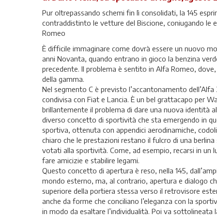
Pur oltrepassando schemi fin lì consolidati, la 145 esp
contraddistinto le vetture del Biscione, coniugando le es
Romeo
È difficile immaginare come dovrà essere un nuovo mod
anni Novanta, quando entrano in gioco la benzina verde 
precedente. Il problema è sentito in Alfa Romeo, dove, 
della gamma.
Nel segmento C è previsto l’accantonamento dell’Alfa 
condivisa con Fiat e Lancia. È un bel grattacapo per Walt
brillantemente il problema di dare una nuova identità 
diverso concetto di sportività che sta emergendo in qu
sportiva, ottenuta con appendici aerodinamiche, codoli
chiaro che le prestazioni restano il fulcro di una berl
votati alla sportività. Come, ad esempio, recarsi in un 
fare amicizie e stabilire legami.
Questo concetto di apertura è reso, nella 145, dall’ampie
mondo esterno, ma, al contrario, apertura e dialogo ch
superiore della portiera stessa verso il retrovisore es
anche da forme che conciliano l’eleganza con la sporti
in modo da esaltare l’individualità. Poi va sottolineata 