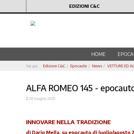
EDIZIONI C&C
HOME
EPOCA
Sei qui:
Edizioni C&C
Epocauto
News
VETTURE ED ALT
ALFA ROMEO 145 - epocauto 
20 Giugno 2025
INNOVARE NELLA TRADIZIONE
di Dario Mella, su epocauto di luglio/agosto 