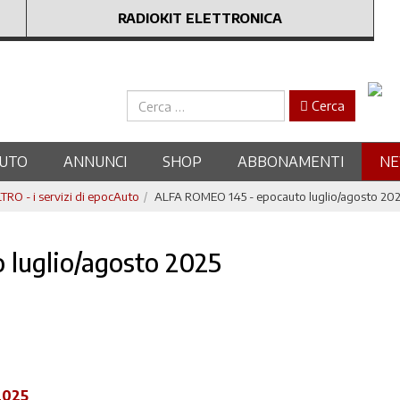
RADIOKIT ELETTRONICA
Cerca
Cerca
UTO
ANNUNCI
SHOP
ABBONAMENTI
N
RO - i servizi di epocAuto
ALFA ROMEO 145 - epocauto luglio/agosto 20
luglio/agosto 2025
2025