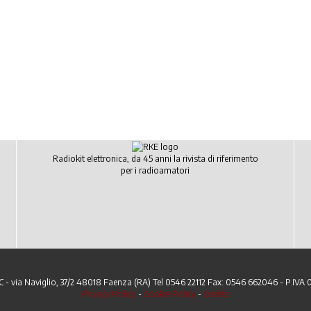
Radiokit elettronica, da 45 anni la rivista di riferimento
per i radioamatori
C - via Naviglio, 37/2 48018 Faenza (RA) Tel 0546 22112 Fax: 0546 662046 - P.IVA
Privacy Policy
-
Cookie Policy
-
Credits