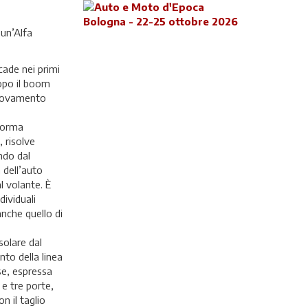
 un’Alfa
ade nei primi
dopo il boom
innovamento
aforma
, risolve
ndo dal
 dell’auto
l volante. È
ividuali
anche quello di
solare dal
to della linea
se, espressa
e tre porte,
n il taglio