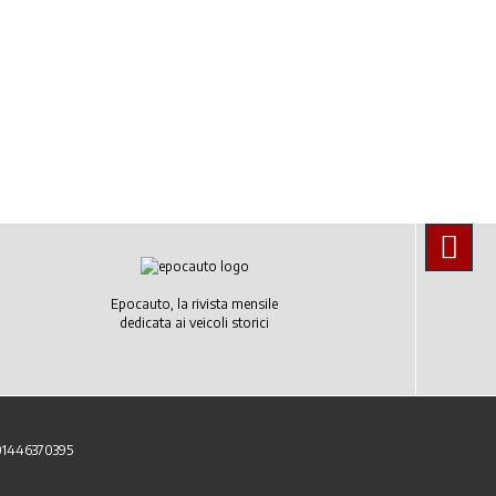
Epocauto, la rivista mensile
dedicata ai veicoli storici
 01446370395