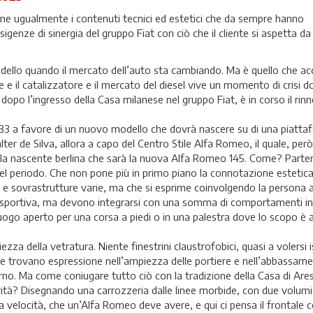
rime ugualmente i contenuti tecnici ed estetici che da sempre hanno
igenze di sinergia del gruppo Fiat con ciò che il cliente si aspetta da
ello quando il mercato dell’auto sta cambiando. Ma è quello che acc
e il catalizzatore e il mercato del diesel vive un momento di crisi 
dopo l’ingresso della Casa milanese nel gruppo Fiat, è in corso il r
33 a favore di un nuovo modello che dovrà nascere su di una piatt
er de Silva, allora a capo del Centro Stile Alfa Romeo, il quale, però
alla nascente berlina che sarà la nuova Alfa Romeo 145. Come? Parte
el periodo. Che non pone più in primo piano la connotazione estetica
 e sovrastrutture varie, ma che si esprime coinvolgendo la persona a
ina sportiva, ma devono integrarsi con una somma di comportamenti ind
luogo aperto per una corsa a piedi o in una palestra dove lo scopo è 
zza della vetratura. Niente finestrini claustrofobici, quasi a volersi i
e trovano espressione nell’ampiezza delle portiere e nell’abbassamen
terno. Ma come coniugare tutto ciò con la tradizione della Casa di Are
vità? Disegnando una carrozzeria dalle linee morbide, con due volumi 
la velocità, che un’Alfa Romeo deve avere, e qui ci pensa il frontale co