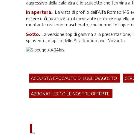
aggressivo della calandra e lo scudetto che termina a fil
In apertura.
La vista di profilo dell’Alfa Romeo 145 e
essere un’unica luce tra il montante centrale e quello p
montante divisorio mascherato, che permette l’apertura
Sotto.
La versione top di gamma alla presentazione, la 
spiovente, è tipico delle Alfa Romeo anni Novanta.
ACQUISTA EPOCAUTO DI LUGLIO/AGOSTO
CER
ABBONATI: ECCO LE NOSTRE OFFERTE