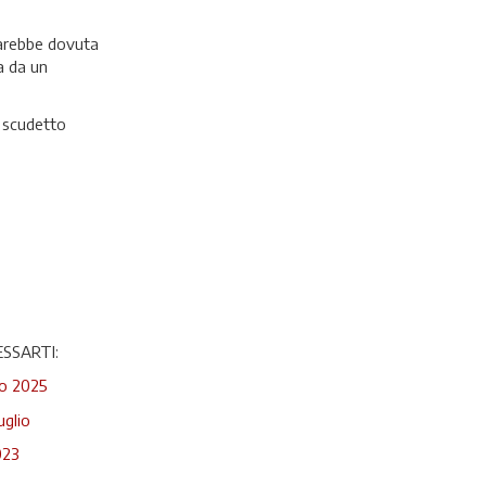
 sarebbe dovuta
a da un
o scudetto
SSARTI:
o 2025
uglio
023