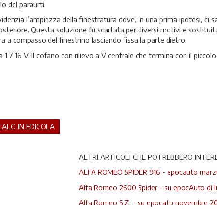
o del paraurti.
videnzia l’ampiezza della finestratura dove, in una prima ipotesi, ci
osteriore. Questa soluzione fu scartata per diversi motivi e sostituit
 a compasso del finestrino lasciando fissa la parte dietro.
1.7 16 V. Il cofano con rilievo a V centrale che termina con il piccol
CALO IN EDICOLA
ALTRI ARTICOLI CHE POTREBBERO INTERE
ALFA ROMEO SPIDER 916 - epocauto marz
Alfa Romeo 2600 Spider - su epocAuto di l
Alfa Romeo S.Z. - su epocato novembre 2