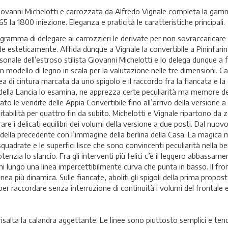
Giovanni Michelotti e carrozzata da Alfredo Vignale completa la gam
5 la 1800 iniezione. Eleganza e praticità le caratteristiche principali.
ogramma di delegare ai carrozzieri le derivate per non sovraccaricare 
ide esteticamente. Affida dunque a Vignale la convertibile a Pininfari
onale dell’estroso stilista Giovanni Michelotti e lo delega dunque a 
 modello di legno in scala per la valutazione nelle tre dimensioni. Ca
inea di cintura marcata da uno spigolo e il raccordo fra la fiancata e l
lla Lancia lo esamina, ne apprezza certe peculiarità ma memore de
ato le vendite delle Appia Convertibile fino all’arrivo della versione a
bitabilità per quattro fin da subito. Michelotti e Vignale ripartono da
re i delicati equilibri dei volumi della versione a due posti. Dal nuo
della precedente con l’immagine della berlina della Casa. La magica m
quadrate e le superfici lisce che sono convincenti peculiarità nella be
nzia lo slancio. Fra gli interventi più felici c’è il leggero abbassamen
lungo una linea impercettibilmente curva che punta in basso. Il fro
inea più dinamica. Sulle fiancate, aboliti gli spigoli della prima propos
er raccordare senza interruzione di continuità i volumi del frontale e 
re risalta la calandra aggettante. Le linee sono piuttosto semplici e t