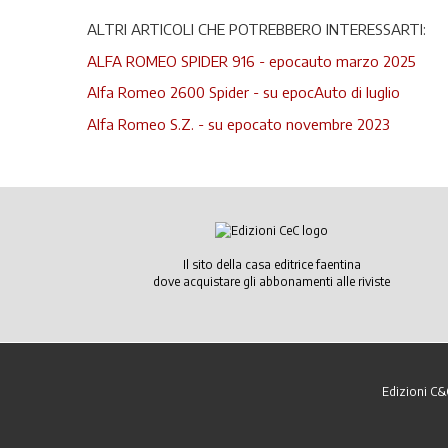
ALTRI ARTICOLI CHE POTREBBERO INTERESSARTI:
ALFA ROMEO SPIDER 916 - epocauto marzo 2025
Alfa Romeo 2600 Spider - su epocAuto di luglio
Alfa Romeo S.Z. - su epocato novembre 2023
Il sito della casa editrice faentina
dove acquistare gli abbonamenti alle riviste
Edizioni C&