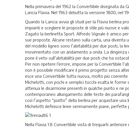
Nella primavera del 1962 la Convertibile disegnata da 
Lancia Flavia. Nel 1963 debutta la versione 1800, nel 196
Quando la Lancia avvia gli studi per la Flavia berlina pr
impianti e scegliere le proposte di stile più nuove e val
Zagato la berlinetta Sport. Alfredo Vignale è amico pers
sue proposte. Alcune restano sulla carta, una diventa un
del modello ligneo sono l’abitabilità per due posti, la l
movimentato con un andamento a onda. La dirigenza de
pone il veto sull’abitabilità per due posti che ha ostacol
Per non ripetere l’errore, impone per la Convertibile l’a
non è possibile modificare il primo progetto senza altera
esce una Convertibile tutta nuova, molto più coerente 
Michelotti, con pochi e semplici tocchi esalta le forme s
attenua le disarmonie presenti in qualche punto e ne pote
contemporaneo allungamento delle teste dei parafanghi 
così l’aspetto “piatto” della berlina per acquistare una l
Michelotti definisce linee serenamente piane, perfette p
Nella Flavia 1.8 Convertibile vista di trequarti anterio