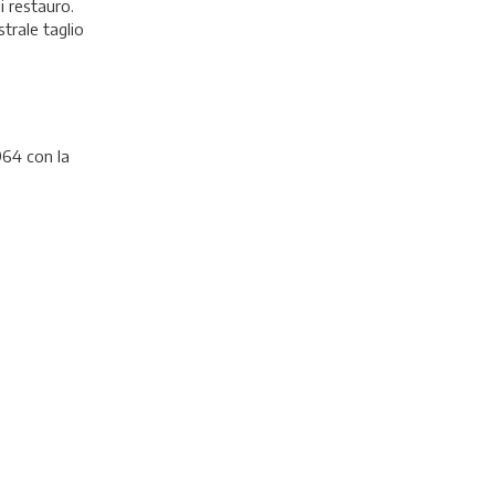
i restauro.
trale taglio
964 con la