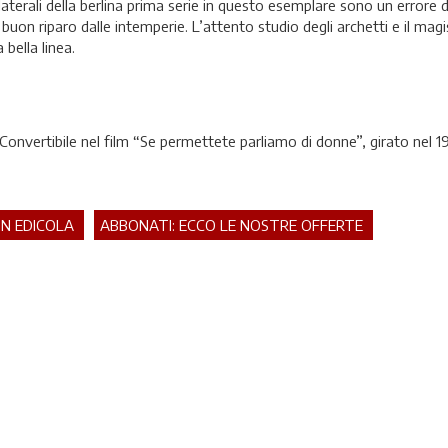
terali della berlina prima serie in questo esemplare sono un errore d
uon riparo dalle intemperie. L’attento studio degli archetti e il magis
bella linea.
nvertibile nel film “Se permettete parliamo di donne”, girato nel 1
IN EDICOLA
ABBONATI: ECCO LE NOSTRE OFFERTE