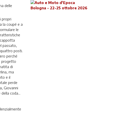
ma delle
i propri
na la coupé e a
formulare le
ratteristiche
a cappotta
l passato,
 quattro posti.
 zero perché
vo progetto
atita di
rlina, ma
to e il
ntale perde
ta, Giovanni
della coda...
endenzialmente