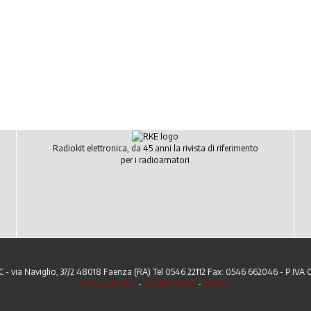
Radiokit elettronica, da 45 anni la rivista di riferimento
per i radioamatori
C - via Naviglio, 37/2 48018 Faenza (RA) Tel 0546 22112 Fax: 0546 662046 - P.IVA
Privacy Policy
-
Cookie Policy
-
Credits