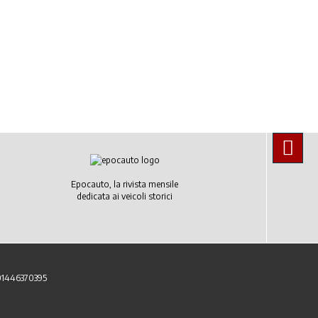
Epocauto, la rivista mensile
dedicata ai veicoli storici
 01446370395