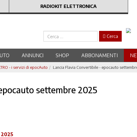
RADIOKIT ELETTRONICA
Cerca
Cerca
UTO
ANNUNCI
SHOP
ABBONAMENTI
N
RO - i servizi di epocAuto
Lancia Flavia Convertibile - epocauto settemb
- epocauto settembre 2025
e 2025