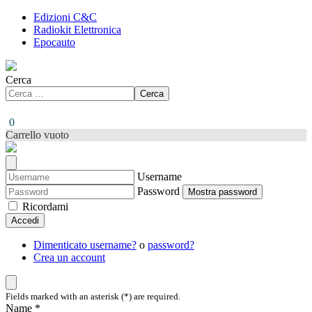
Edizioni C&C
Radiokit Elettronica
Epocauto
Cerca
Cerca
0
Carrello vuoto
Username
Password
Mostra password
Ricordami
Accedi
Dimenticato username?
o
password?
Crea un account
Fields marked with an asterisk (*) are required.
Name *