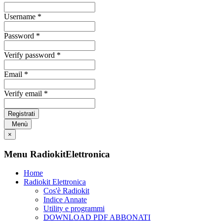
Username *
Password *
Verify password *
Email *
Verify email *
Registrati
Menù
×
Menu RadiokitElettronica
Home
Radiokit Elettronica
Cos'è Radiokit
Indice Annate
Utility e programmi
DOWNLOAD PDF ABBONATI