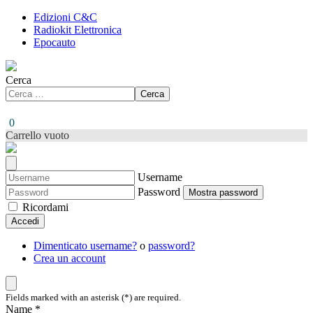
Edizioni C&C
Radiokit Elettronica
Epocauto
Cerca
Cerca
0
Carrello vuoto
Username
Password
Mostra password
Ricordami
Accedi
Dimenticato username?
o
password?
Crea un account
Fields marked with an asterisk (*) are required.
Name *