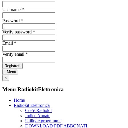
Username *
Password *
Verify password *
Email *
Verify email *
Registrati
Menù
×
Menu RadiokitElettronica
Home
Radiokit Elettronica
Cos'è Radiokit
Indice Annate
Utility e programmi
DOWNLOAD PDF ABBONATI