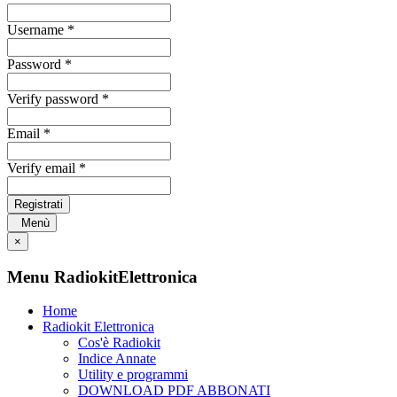
Username *
Password *
Verify password *
Email *
Verify email *
Registrati
Menù
×
Menu RadiokitElettronica
Home
Radiokit Elettronica
Cos'è Radiokit
Indice Annate
Utility e programmi
DOWNLOAD PDF ABBONATI