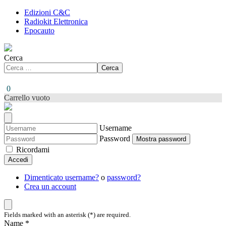
Edizioni C&C
Radiokit Elettronica
Epocauto
Cerca
Cerca
0
Carrello vuoto
Username
Password
Mostra password
Ricordami
Accedi
Dimenticato username?
o
password?
Crea un account
Fields marked with an asterisk (*) are required.
Name *