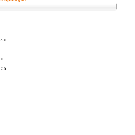
zai
bi
ncia