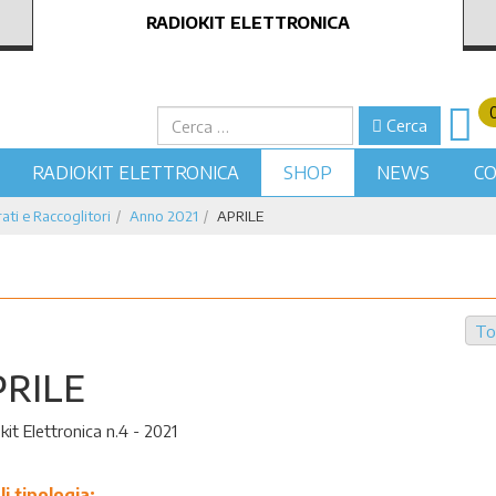
RADIOKIT ELETTRONICA
Cerca
Cerca
RADIOKIT ELETTRONICA
SHOP
NEWS
CO
ati e Raccoglitori
Anno 2021
APRILE
To
PRILE
kit Elettronica n.4 - 2021
li tipologia: