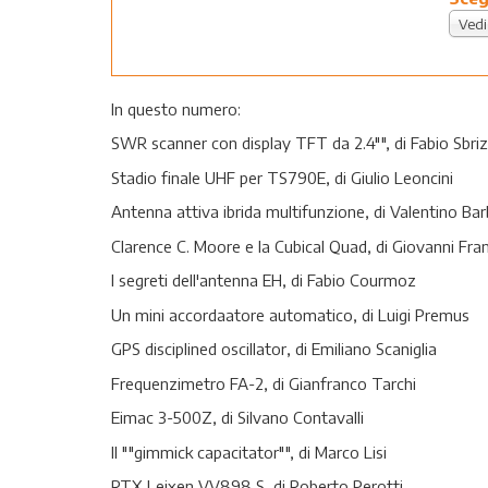
Vedi
In questo numero:
SWR scanner con display TFT da 2.4"", di Fabio Sbriz
Stadio finale UHF per TS790E, di Giulio Leoncini
Antenna attiva ibrida multifunzione, di Valentino Bar
Clarence C. Moore e la Cubical Quad, di Giovanni Fra
I segreti dell'antenna EH, di Fabio Courmoz
Un mini accordaatore automatico, di Luigi Premus
GPS disciplined oscillator, di Emiliano Scaniglia
Frequenzimetro FA-2, di Gianfranco Tarchi
Eimac 3-500Z, di Silvano Contavalli
Il ""gimmick capacitator"", di Marco Lisi
RTX Leixen VV898 S, di Roberto Perotti