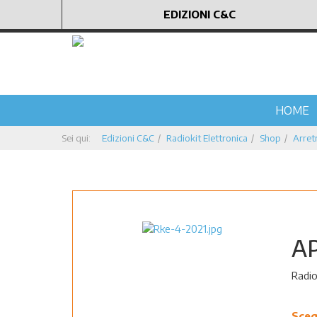
EDIZIONI C&C
HOME
Sei qui:
Edizioni C&C
Radiokit Elettronica
Shop
Arretr
A
Radio
Sceg