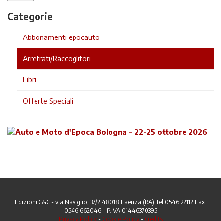
Categorie
Abbonamenti epocauto
Arretrati/Raccoglitori
Libri
Offerte Speciali
Edizioni C&C - via Naviglio, 37/2 48018 Faenza (RA) Tel 0546 22112 Fax:
0546 662046 - P.IVA 01446370395
Privacy Policy
-
Cookie Policy
-
Credits