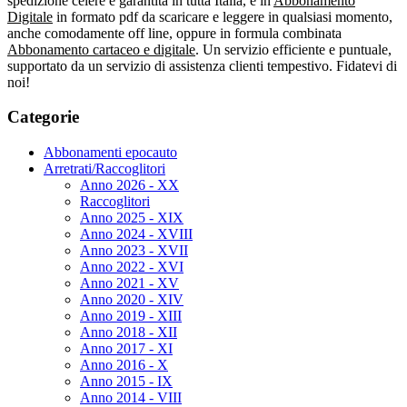
spedizione celere e garantita in tutta Italia, e in
Abbonamento
Digitale
in formato pdf da scaricare e leggere in qualsiasi momento,
anche comodamente off line, oppure in formula combinata
Abbonamento cartaceo e digitale
. Un servizio efficiente e puntuale,
supportato da un servizio di assistenza clienti tempestivo. Fidatevi di
noi!
Categorie
Abbonamenti epocauto
Arretrati/Raccoglitori
Anno 2026 - XX
Raccoglitori
Anno 2025 - XIX
Anno 2024 - XVIII
Anno 2023 - XVII
Anno 2022 - XVI
Anno 2021 - XV
Anno 2020 - XIV
Anno 2019 - XIII
Anno 2018 - XII
Anno 2017 - XI
Anno 2016 - X
Anno 2015 - IX
Anno 2014 - VIII