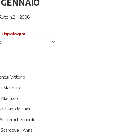
 GENNAIO
Auto n.2 - 2008
li tipologia:
nesi Vittorio
i Maurizio
i Maurizio
Marchianò Michele
 Adi cerbi Leonardo
di Scardovelli Anna