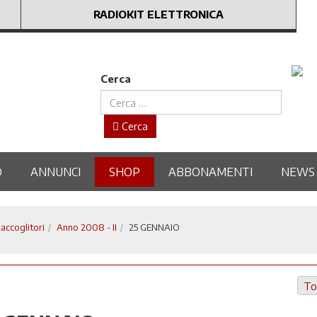
RADIOKIT ELETTRONICA
Cerca
Cerca
O
ANNUNCI
SHOP
ABBONAMENTI
NEWS
Raccoglitori
Anno 2008 - II
25 GENNAIO
To