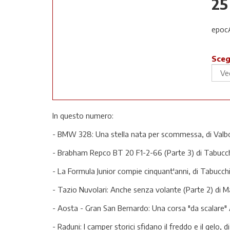
25
epoc
Sceg
In questo numero:
- BMW 328: Una stella nata per scommessa, di Valbo
- Brabham Repco BT 20 F1-2-66 (Parte 3) di Tabucch
- La Formula Junior compie cinquant'anni, di Tabucch
- Tazio Nuvolari: Anche senza volante (Parte 2) di 
- Aosta - Gran San Bernardo: Una corsa "da scalare"
- Raduni: I camper storici sfidano il freddo e il gelo, 