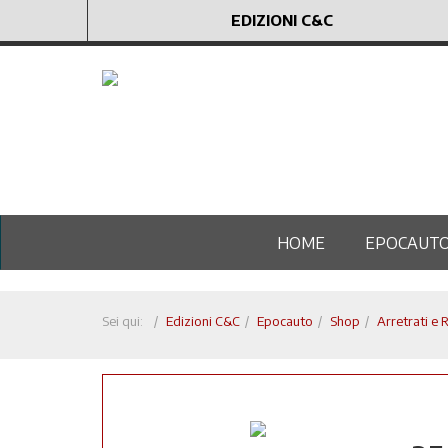
EDIZIONI C&C
HOME
EPOCAUT
Sei qui:
Edizioni C&C
Epocauto
Shop
Arretrati e 