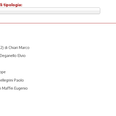
li tipologia:
2) di Chiari Marco
i Deganello Elvio
eppe
llegrini Paolo
di Maffei Eugenio