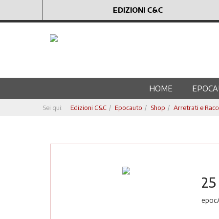
EDIZIONI C&C
HOME
EPOCA
Sei qui:
Edizioni C&C
Epocauto
Shop
Arretrati e Racc
25
epocA