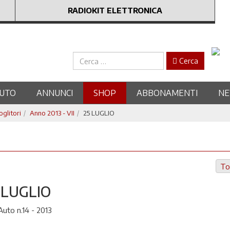
RADIOKIT ELETTRONICA
Cerca
Cerca
UTO
ANNUNCI
SHOP
ABBONAMENTI
N
oglitori
Anno 2013 - VII
25 LUGLIO
To
 LUGLIO
uto n.14 - 2013