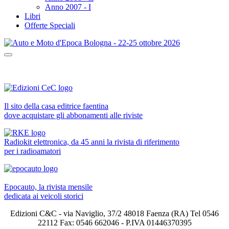
Anno 2007 - I
Libri
Offerte Speciali
Il sito della casa editrice faentina
dove acquistare gli abbonamenti alle riviste
Radiokit elettronica, da 45 anni la rivista di riferimento
per i radioamatori
Epocauto, la rivista mensile
dedicata ai veicoli storici
Edizioni C&C - via Naviglio, 37/2 48018 Faenza (RA) Tel 0546
22112 Fax: 0546 662046 - P.IVA 01446370395