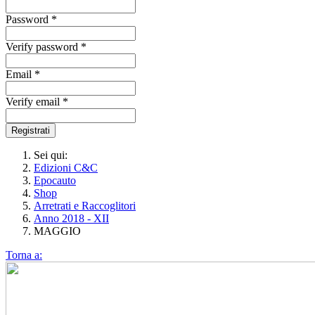
Password *
Verify password *
Email *
Verify email *
Registrati
Sei qui:
Edizioni C&C
Epocauto
Shop
Arretrati e Raccoglitori
Anno 2018 - XII
MAGGIO
Torna a: