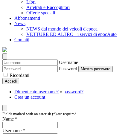
Libri
Arretrati e Raccoglitori
Offerte speciali
Abbonamenti
News
NEWS dal mondo dei veicoli d'epoca
VETTURE ED ALTRO - i servizi di epocAuto
Contatti
Username
Password
Mostra password
Ricordami
Accedi
Dimenticato username?
o
password?
Crea un account
Fields marked with an asterisk (*) are required.
Name *
Username *