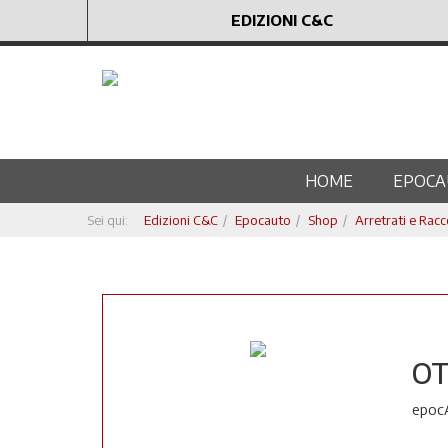
EDIZIONI C&C
HOME
EPOCA
Sei qui:
Edizioni C&C
Epocauto
Shop
Arretrati e Racc
O
epocA