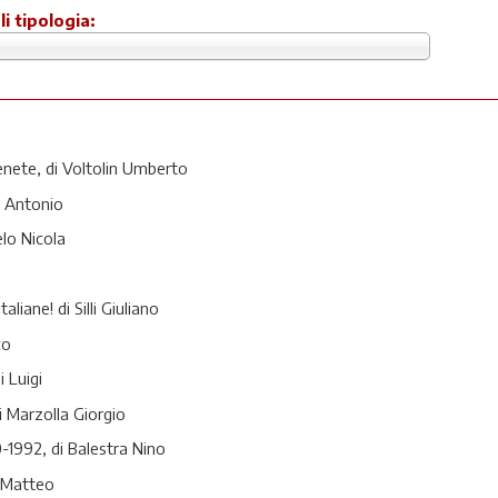
li tipologia:
enete, di Voltolin Umberto
co Antonio
elo Nicola
liane! di Silli Giuliano
co
i Luigi
i Marzolla Giorgio
-1992, di Balestra Nino
n Matteo