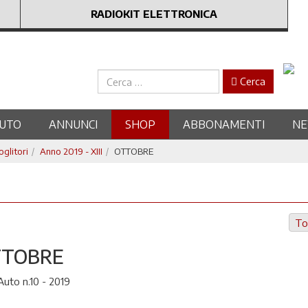
RADIOKIT ELETTRONICA
Cerca
Cerca
UTO
ANNUNCI
SHOP
ABBONAMENTI
N
oglitori
Anno 2019 - XIII
OTTOBRE
To
TTOBRE
uto n.10 - 2019