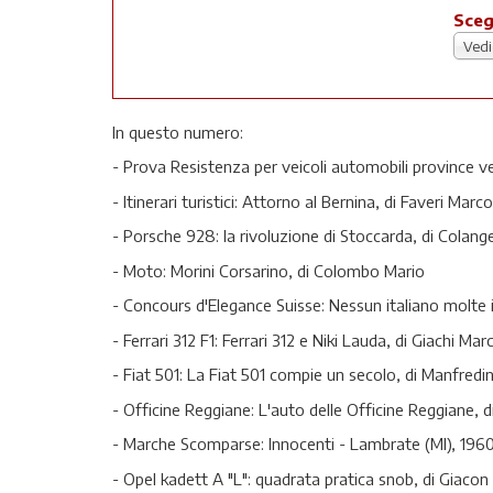
Sceg
Vedi
In questo numero:
- Prova Resistenza per veicoli automobili province v
- Itinerari turistici: Attorno al Bernina, di Faveri Mar
- Porsche 928: la rivoluzione di Stoccarda, di Colang
- Moto: Morini Corsarino, di Colombo Mario
- Concours d'Elegance Suisse: Nessun italiano molte ita
- Ferrari 312 F1: Ferrari 312 e Niki Lauda, di Giachi Mar
- Fiat 501: La Fiat 501 compie un secolo, di Manfredin
- Officine Reggiane: L'auto delle Officine Reggiane, d
- Marche Scomparse: Innocenti - Lambrate (MI), 1960
- Opel kadett A "L": quadrata pratica snob, di Giaco