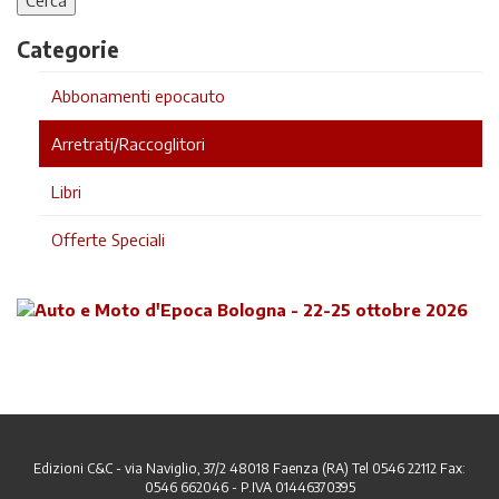
Categorie
Abbonamenti epocauto
Arretrati/Raccoglitori
Libri
Offerte Speciali
Edizioni C&C - via Naviglio, 37/2 48018 Faenza (RA) Tel 0546 22112 Fax:
0546 662046 - P.IVA 01446370395