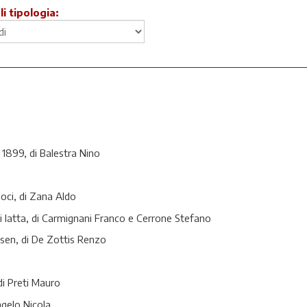
li tipologia:
1899, di Balestra Nino
loci, di Zana Aldo
 di latta, di Carmignani Franco e Cerrone Stefano
usen, di De Zottis Renzo
i Preti Mauro
ngelo Nicola