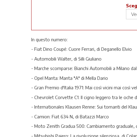
Sceg
In questo numero:
- Fiat Dino Coupé: Cuore Ferrari, di Deganello Elvio
- Automobili Walter, di Silli Giuliano
- Marche scomparse: Bianchi Automobili a Milano dal 
- Opel Manta: Manta "A" di Mella Dario
- Gran Premio d'Italia 1971: Mai così vicini mai così ve
- Chevrolet Corvette C1: Il cigno leggero tra le oche
- Internationales Klausen Renne: Sui tornanti del Kla
- Camion: Fiat 634 N, di Batazzi Marco
- Moto Zenith Gradua 500: Cambiamento graduale, d
- Mitsubishi Pajero: La rivoluzione silenziosa, di Cola