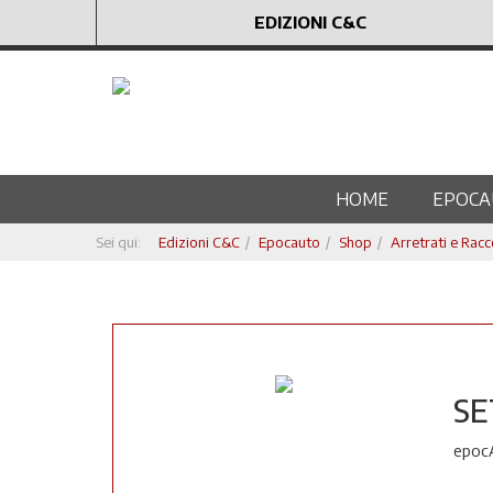
EDIZIONI C&C
HOME
EPOCA
Sei qui:
Edizioni C&C
Epocauto
Shop
Arretrati e Racc
S
epocA